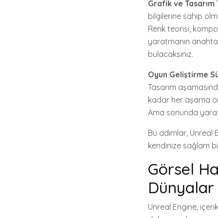
Grafik ve Tasarım 
bilgilerine sahip ol
Renk teorisi, kompo
yaratmanın anahtarı
bulacaksınız.
Oyun Geliştirme S
Tasarım aşamasından
kadar her aşama önem
Ama sonunda yaratı
Bu adımlar, Unreal E
kendinize sağlam bir
Görsel Ha
Dünyalar 
Unreal Engine, içeri