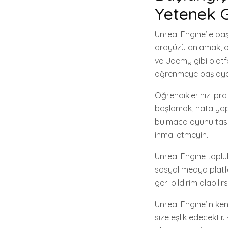
Yetenek Ge
Unreal Engine’le başl
arayüzü anlamak, oy
ve Udemy gibi plat
öğrenmeye başlayabi
Öğrendiklerinizi prat
başlamak, hata yapm
bulmaca oyunu tasarl
ihmal etmeyin.
Unreal Engine toplulu
sosyal medya platform
geri bildirim alabilir
Unreal Engine’in ken
size eşlik edecektir