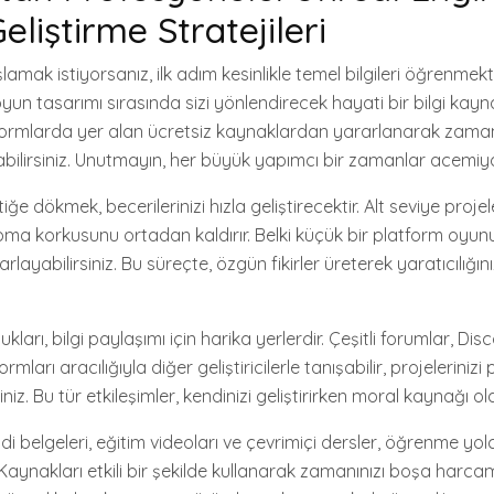
liştirme Stratejileri
amak istiyorsanız, ilk adım kesinlikle temel bilgileri öğrenmekti
un tasarımı sırasında sizi yönlendirecek hayati bir bilgi kayn
formlarda yer alan ücretsiz kaynaklardan yararlanarak za
lirsiniz. Unutmayın, her büyük yapımcı bir zamanlar acemiyd
iğe dökmek, becerilerinizi hızla geliştirecektir. Alt seviye proje
a korkusunu ortadan kaldırır. Belki küçük bir platform oyunu
ayabilirsiniz. Bu süreçte, özgün fikirler üreterek yaratıcılığın
kları, bilgi paylaşımı için harika yerlerdir. Çeşitli forumlar, Dis
ları aracılığıyla diğer geliştiricilerle tanışabilir, projelerinizi 
siniz. Bu tür etkileşimler, kendinizi geliştirirken moral kaynağı olab
di belgeleri, eğitim videoları ve çevrimiçi dersler, öğrenme y
. Kaynakları etkili bir şekilde kullanarak zamanınızı boşa harc