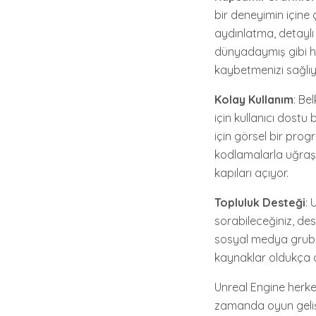
bir deneyimin içine 
aydınlatma, detaylı
dünyadaymış gibi his
kaybetmenizi sağlıy
Kolay Kullanım
: Be
için kullanıcı dostu
için görsel bir pro
kodlamalarla uğraşma
kapıları açıyor.
Topluluk Desteği
: 
sorabileceğiniz, des
sosyal medya grubu m
kaynaklar oldukça d
Unreal Engine herke
zamanda oyun geliş