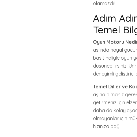
olamazdı!
Adım Adım
Temel Bil
Oyun Motoru Nedi
aslında hayal gücün
basit haliyle oyun y
düşünebilirsiniz. U
deneyimli geliştirici
Temel Diller ve Ko
aşina olmanız gereki
getirmeniz için elz
daha da kolaylaşaca
olmayanlar için mük
hızınıza bağlı!