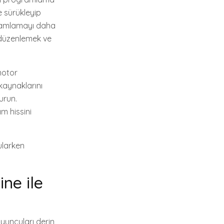
 sürükleyip
ogramlamayı daha
ri düzenlemek ve
motor
kaynaklarını
urun.
m hissini
gularken
ne ile
oyuncuları derin