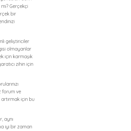
l mi? Gerçekçi
rçek bir
endinizi
 geliştiriciler
gisi olmayanlar
k için karmaşık
ratıcı zihin için
rularınızı
ız forum ve
 artırmak için bu
r, aynı
a iyi bir zaman