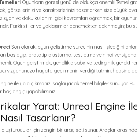
Temelleri
Oyunların görsel yönü de oldukça önemli! Temel gra
mak, görsellerinizi ve karakterlerinizi tasarlarken size büyük ava
zisyon ve doku kullanımı gibi kavramları öğrenmek, bir oyunu
dır. Farklı stiller ve yaklaşımlar denemekten çekinmeyin; bu s
üreci
Son olarak, oyun geliştirme sürecinin nasıl işlediğini anla
 başlayıp, prototip oluşturma, test etme ve nihai versiyona
li. Oyun geliştirmek, genellikle sabır ve tedirginlik gerektiren
cı vizyonunuzu hayata geçirmenin verdiği tatmin; hepsine de
ngine ile yola çıkmanızı sağlayacak temel bilgiler sunuyor. Bu bil
 başlangıç yapabilirsiniz.
rikalar Yarat: Unreal Engine İl
Nasıl Tasarlanır?
k oluşturucular için zengin bir araç seti sunar. Araçlar arasın