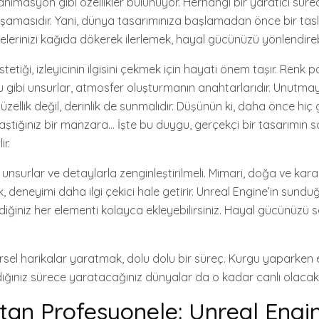
masyon gibi özellikler bulunuyor. Herhangi bir yaratıcı süreci
aşamasıdır. Yani, dünya tasarımınıza başlamadan önce bir ta
lerinizi kağıda dökerek ilerlemek, hayal gücünüzü yönlendirebi
etiği, izleyicinin ilgisini çekmek için hayati önem taşır. Renk pa
u gibi unsurlar, atmosfer oluşturmanın anahtarlarıdır. Unutmay
zellik değil, derinlik de sunmalıdır. Düşünün ki, daha önce hiç 
laştığınız bir manzara… İşte bu duygu, gerçekçi bir tasarımın
ir.
 unsurlar ve detaylarla zenginleştirilmeli. Mimari, doğa ve karak
mek, deneyimi daha ilgi çekici hale getirir. Unreal Engine’in sund
diğiniz her elementi kolayca ekleyebilirsiniz. Hayal gücünüzü s
örsel harikalar yaratmak, dolu dolu bir süreç. Kurgu yaparken
dığınız sürece yaratacağınız dünyalar da o kadar canlı olacak
tan Profesyonele: Unreal Engi