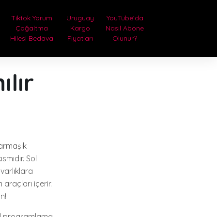
Tiktok Yorum
Uruguay
YouTube’da
Çoğaltma
Kargo
Nasıl Abone
Hilesi Bedava
Fiyatları
Olunur?
ılır
karmaşık
smıdır. Sol
varlıklara
araçları içerir.
n!
rsel programlama