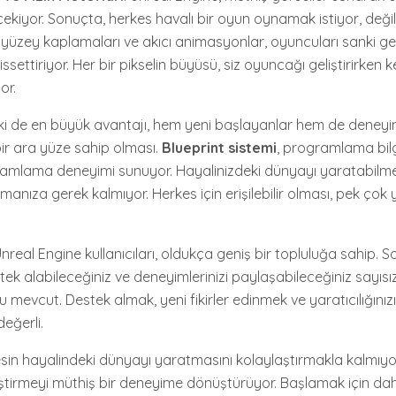
çekiyor. Sonuçta, herkes havalı bir oyun oynamak istiyor, deği
 yüzey kaplamaları ve akıcı animasyonlar, oyuncuları sanki ge
settiriyor. Her bir pikselin büyüsü, siz oyuncağı geliştirirken k
or.
lki de en büyük avantajı, hem yeni başlayanlar hem de deneyimli
 bir ara yüze sahip olması.
Blueprint sistemi
, programlama bil
gramlama deneyimi sunuyor. Hayalinizdeki dünyayı yaratabilme
nıza gerek kalmıyor. Herkes için erişilebilir olması, pek çok ya
Unreal Engine kullanıcıları, oldukça geniş bir topluluğa sahip. So
tek alabileceğiniz ve deneyimlerinizi paylaşabileceğiniz sayıs
evcut. Destek almak, yeni fikirler edinmek ve yaratıcılığınızı
eğerli.
sin hayalindeki dünyayı yaratmasını kolaylaştırmakla kalmıyo
tirmeyi müthiş bir deneyime dönüştürüyor. Başlamak için dah