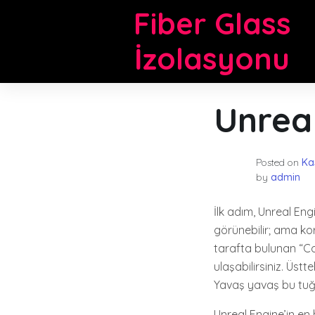
Skip
Fiber Glass
to
content
İzolasyonu
Unreal
Posted on
Ka
by
admin
İlk adım, Unreal En
görünebilir; ama kor
tarafta bulunan “Co
ulaşabilirsiniz. Üst
Yavaş yavaş bu tuğl
Unreal Engine’in en 