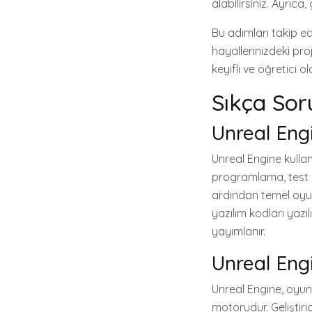
alabilirsiniz. Ayrıc
Bu adımları takip ed
hayallerinizdeki pr
keyifli ve öğretici o
Sıkça Sor
Unreal Engi
Unreal Engine kullan
programlama, test e
ardından temel oyun 
yazılım kodları yazıl
yayımlanır.
Unreal Engi
Unreal Engine, oyun 
motorudur. Geliştiric