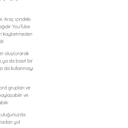
r. Araç içindeki
ağıdır. YouTube
man kaybetmeden
i!
ler oluşturarak
 ya da basit bir
ızı da kullanmayı
cord grupları ve
paylaşabilir ve
ilir.
olculuğunuzda
amadan yol