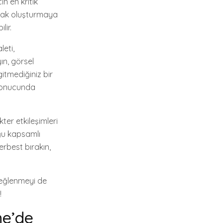
n en kritik
slak oluşturmaya
lir.
leti,
ın, görsel
gitmediğiniz bir
 sonucunda
ter etkileşimleri
uğu kapsamlı
erbest bırakın,
 eğlenmeyi de
!
ne’de