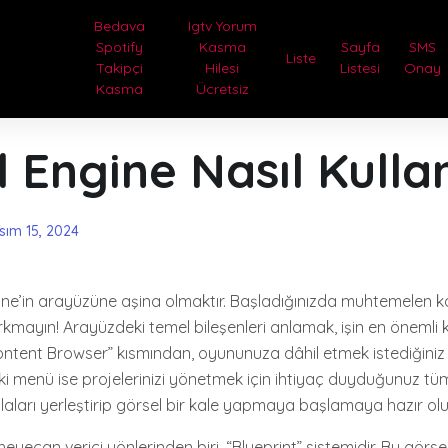
Bedava
Igtv Yorum
Spotify
Kasma
Sayfa
SMS
Liste
Takipçi
Hilesi
Listesi
Onay
Kasma
Ücretsiz
 Engine Nasıl Kullan
sım 15, 2024
gine’in arayüzüne aşina olmaktır. Başladığınızda muhtemelen 
kmayın! Arayüzdeki temel bileşenleri anlamak, işin en önemli kı
ntent Browser” kısmından, oyununuza dâhil etmek istediğiniz 
teki menü ise projelerinizi yönetmek için ihtiyaç duyduğunuz tüm 
aları yerleştirip görsel bir kale yapmaya başlamaya hazır olu
heyecan verici yönlerinden biri, “Blueprint” sistemidir. Bu gö