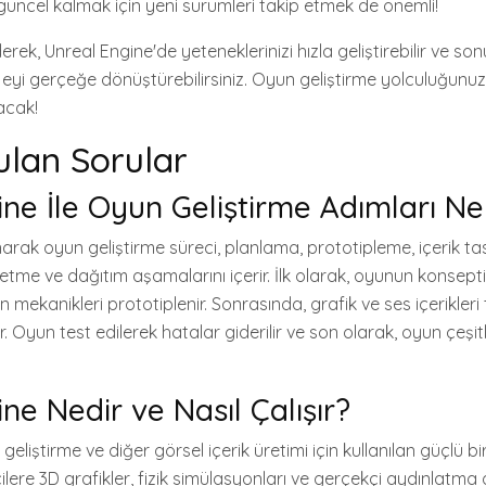
a, güncel kalmak için yeni sürümleri takip etmek de önemli!
erek, Unreal Engine'de yeteneklerinizi hızla geliştirebilir ve s
ojeyi gerçeğe dönüştürebilirsiniz. Oyun geliştirme yolculuğu
lacak!
ulan Sorular
ne İle Oyun Geliştirme Adımları Ne
arak oyun geliştirme süreci, planlama, prototipleme, içerik ta
tme ve dağıtım aşamalarını içerir. İlk olarak, oyunun konsepti
mekanikleri prototiplenir. Sonrasında, grafik ve ses içerikleri 
ır. Oyun test edilerek hatalar giderilir ve son olarak, oyun çeşi
ne Nedir ve Nasıl Çalışır?
geliştirme ve diğer görsel içerik üretimi için kullanılan güçlü b
ilere 3D grafikler, fizik simülasyonları ve gerçekçi aydınlatma gi