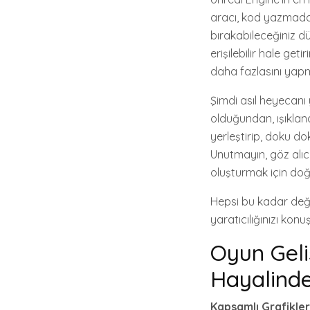
aracı, kod yazmadan
bırakabileceğiniz dü
erişilebilir hale get
daha fazlasını yap
Şimdi asıl heyecanı
olduğundan, ışıkla
yerleştirip, doku do
Unutmayın, göz alıcı
oluşturmak için doğ
Hepsi bu kadar değil
yaratıcılığınızı ko
Oyun Geli
Hayalinde
Kapsamlı Grafikler