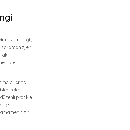
ngi
 yazılım değil;
 sorarsanız, en
arak
a hem de
ama dillerine
işler hale
düzenli pratikle
ilgisi
 tamamen sizin