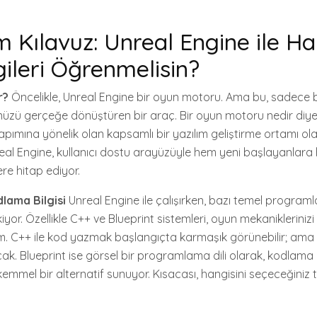
 Kılavuz: Unreal Engine ile Ha
gileri Öğrenmelisin?
r?
Öncelikle, Unreal Engine bir oyun motoru. Ama bu, sadece bir
üzü gerçeğe dönüştüren bir araç. Bir oyun motoru nedir diye
apımına yönelik olan kapsamlı bir yazılım geliştirme ortamı ol
nreal Engine, kullanıcı dostu arayüzüyle hem yeni başlayanlar
lere hitap ediyor.
dlama Bilgisi
Unreal Engine ile çalışırken, bazı temel programl
yor. Özellikle C++ ve Blueprint sistemleri, oyun mekaniklerinizi 
em. C++ ile kod yazmak başlangıçta karmaşık görünebilir; ama 
k. Blueprint ise görsel bir programlama dili olarak, kodlama b
emmel bir alternatif sunuyor. Kısacası, hangisini seçeceğiniz