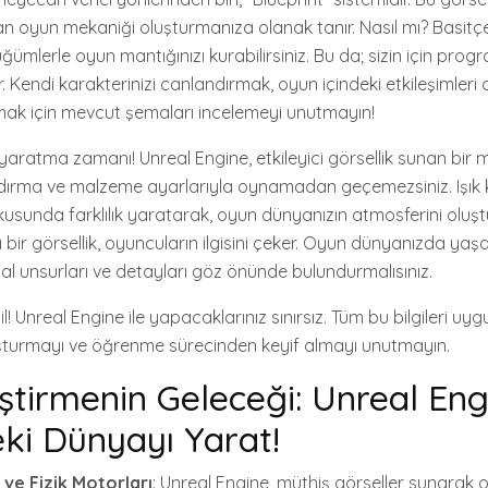
 oyun mekaniği oluşturmanıza olanak tanır. Nasıl mı? Basitçe
ğümlerle oyun mantığınızı kurabilirsiniz. Bu da; sizin için pr
irir. Kendi karakterinizi canlandırmak, oyun içindeki etkileşimle
mak için mevcut şemaları incelemeyi unutmayın!
 yaratma zamanı! Unreal Engine, etkileyici görsellik sunan bir 
ndırma ve malzeme ayarlarıyla oynamadan geçemezsiniz. Işık 
kusunda farklılık yaratarak, oyun dünyanızın atmosferini oluşt
 bir görsellik, oyuncuların ilgisini çeker. Oyun dünyanızda yaşa
al unsurları ve detayları göz önünde bulundurmalısınız.
! Unreal Engine ile yapacaklarınız sınırsız. Tüm bu bilgileri uy
nuşturmayı ve öğrenme sürecinden keyif almayı unutmayın.
ştirmenin Geleceği: Unreal Engi
ki Dünyayı Yarat!
 ve Fizik Motorları
: Unreal Engine, müthiş görseller sunarak 