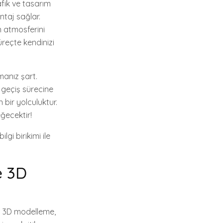
fik ve tasarım
ntaj sağlar.
n atmosferini
üreçte kendinizi
manız şart.
 geçiş sürecine
 bir yolculuktur.
ğecektir!
gi birikimi ile
e 3D
da 3D modelleme,