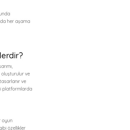
onunda
nuzda her aşama
lerdir?
sarımı,
 oluşturulur ve
tasarlanır ve
tli platformlarda
ir oyun
bi özellikler