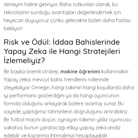
deneyim haline getiriyor. Bahis tutkunları olarak, bu
teknolojinin sunduğu avantajları değerlendirmek için
heyecan duyuyoruz çünkü gelecekte bizleri daha fazlası
bekliyor!
Risk ve Ödül: İddaa Bahislerinde
Yapay Zeka ile Hangi Stratejileri
İzlemeliyiz?
Bir başka önemli strateji,
makine öğrenimi
kullanmaktır.
Yapay zeka, mevcut bahis trendlerini rollerinde
izleyebiliyor. Örneğin, hangi takımın hangi koşullarda daha
iyi performans gösterdiğini ya da hangi oyuncunun
formda olduğunu anlayarak bizlere avantaj sunar. Bu
sayede, yaptığımız tahminlerin doğruluğunu artırabiliriz.
Bir futbol maçını düşün, oynayan takımın yıldız oyuncusu
sakatsa, bunun yaratacağı etkiyi yapay zeka analiz
edebilir ve kazanma ihtimalimizi hesaplayabilir.