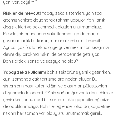
yanı var, değil mi?
Riskler de mevcut!
Yapay zeka sistemleri, yalnızca
geçmiş verilere dayanarak tahmin yapıyor. Yani, anlık
değişiklikleri ve beklenmedik olayları unutmamalıyız.
Mesela, bir oyuncunun sakatlanması ya da maçta
yaşanan anlık bir karar, tüm analizleri altüst edebilir.
Ayrıca, çok fazla teknolojiye güvenmek, insan sezgimizi
devre dışı bırakma riskini de beraberinde getiriyor.
Bahislerdeki şansa ve sezgiye ne oldu?
Yapay zeka kullanımı
bahis sektörüne yenilik getirirken,
aynı zamanda etik tartışmalara neden oluyor. Bu
sistemlerin nasıl kullanıldığını ve olası manipülasyonları
düşünmek de önemli. YZ’nin sağladığı avantajları lehimize
çevirirken, bunu nasıl bir sorumlulukla yapabileceğimize
de odaklanmalıyız. Bahisler eğlenceli olsa da, kaybetme
riskinin her zaman var olduğunu unutmamak gerek.