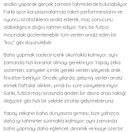
analizi yaparak gerçek zamanlı tahminlerde bulunabiliyor.
Farklı spor karşılaşmalarında takım performanslarını ve
oyuncu istatistiklerini analiz ederek, maç sonucunu
olabildiğince doğru tahmin ediyor. Yani, bir futbol
maçındaki gözlemlenebilir tüm verileri analiz eden bir
“koç” gibi düşünülebilir.
Bahis yapmak sadece içerik okumakla kalmıyor, aynı
zamanda hızlı kararlar almayı gerektiriyor. Yapay zeka
sistemleri, saniyeler içinde gerekli verileri işleyerek anlık
fırsatları belirliyor. Önceki yıllarda, gelişmiş verileri analiz
etmek haftalar alırken, şimdi bu süre saniyelere iniyor.
Sanki, futbol maçı sırasında aniden bir devre arası taktiği
değiştirir gibi hızlı bir şekilde strateji geliştirebilirsiniz.
Yapay zekanın bahis dünyasına girmesi, bize yalnızca
daha iyi tahminler sunmakla kalmıyor; aynı zamanda
bahis yapmayı daha eğlenceli, dinamik ve kişiye özel bir