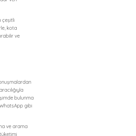
çeşitli
rle, kota
ırabilir ve
 konuşmalardan
aracılığıyla
etişimde bulunma
le WhatsApp gibi
şma ve arama
tüketimi