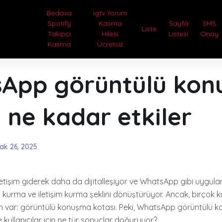
Bedava
Igtv Yorum
Spotify
Kasma
Sayfa
SMS
Liste
Takipçi
Hilesi
Listesi
Onay
Kasma
Ücretsiz
App görüntülü ko
 ne kadar etkiler
ak 26, 2025
letişim giderek daha da dijitalleşiyor ve WhatsApp gibi uygula
tı kurma ve iletişim kurma şeklini dönüştürüyor. Ancak, birçok kul
run var: görüntülü konuşma kotası. Peki, WhatsApp görüntülü 
e kullanıcılar için ne tür sonuçlar doğuruyor?