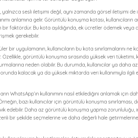
alnızca sesli iletişimi değil, aynı zamanda görsel iletişimi de i
anımı anlamına gelir. Görüntülü konuşma kotası, kullanıcıların ay
yan bir faktördür. Bu kota aşıldığında, ek ücretler ödemek veya
rişmek gerekebilir.
r bir uygulamanın, kullanıcıların bu kota sınırlamalarını ne ka
Özellikle, görüntülü konuşma sırasında yüksek veri tüketimi, ku
durmalarına neden olabilir. Bu durumda, kullanıcılar ya daha a
nda kalacak ya da yüksek miktarda veri kullanımıyla ilgili e
arın WhatsApp’ın kullanımını nasıl etkilediğini anlamak için d
neğin, bazı kullanıcılar için görüntülü konuşma sınırlaması, d
eşvik edebilir. Daha az görüntülü konuşma yapma zorunluluğu, i
özenli bir şekilde seçmelerine ve daha değerli hale getirmelerin