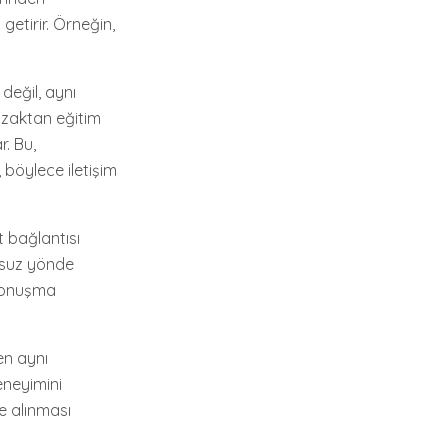
getirir. Örneğin,
değil, aynı
uzaktan eğitim
r. Bu,
, böylece iletişim
t bağlantısı
umsuz yönde
ü konuşma
en aynı
eneyimini
te alınması