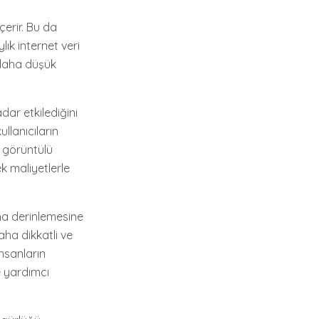
çerir. Bu da
lık internet veri
 daha düşük
dar etkilediğini
llanıcıların
z görüntülü
k maliyetlerle
aha derinlemesine
aha dikkatli ve
nsanların
e yardımcı