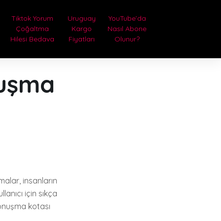
Tiktok Yorum
Uruguay
YouTube’da
Çoğaltma
Kargo
Nasıl Abone
Hilesi Bedava
Fiyatları
Olunur?
nuşma
malar, insanların
lanıcı için sıkça
konuşma kotası