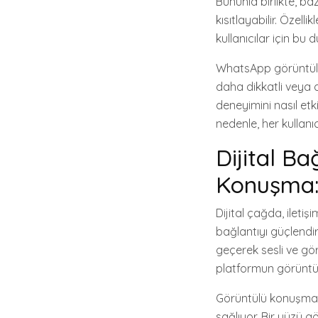
Bununla birlikte, baz
kısıtlayabilir. Özel
kullanıcılar için bu d
WhatsApp görüntülü ko
daha dikkatli veya d
deneyimini nasıl etki
nedenle, her kullanı
Dijital B
Konuşma: 
Dijital çağda, ileti
bağlantıyı güçlendi
geçerek sesli ve gör
platformun görüntülü
Görüntülü konuşma öz
sağlıyor. Bir yüzü 