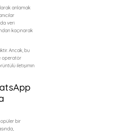
olarak anlamak
nıcılar
da veri
ımından kaçınarak
tir. Ancak, bu
ve operatör
üntülü iletişimin
WhatsApp
a
opüler bir
asında,