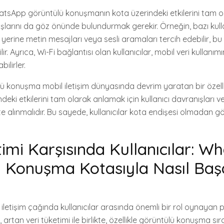
hatsApp görüntülü konuşmanın kota üzerindeki etkilerini tam 
nışlarını da göz önünde bulundurmak gerekir. Örneğin, bazı kulla
erine metin mesajları veya sesli aramaları tercih edebilir, bu 
ilir. Ayrıca, Wi-Fi bağlantısı olan kullanıcılar, mobil veri kullan
ilirler.
konuşma mobil iletişim dünyasında devrim yaratan bir özellik
deki etkilerini tam olarak anlamak için kullanıcı davranışları 
te alınmalıdır. Bu sayede, kullanıcılar kota endişesi olmadan gör
timi Karşısında Kullanıcılar: 
 Konuşma Kotasıyla Nasıl Baş
etişim çağında kullanıcılar arasında önemli bir rol oynayan p
artan veri tüketimi ile birlikte, özellikle görüntülü konuşma sır