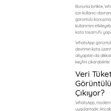
Bununla birlikte, W
için kullanıcı davra
görüntülü konuşma y
kullanımını etkileyeb
kota tasarrufu yapab
WhatsApp görüntülü 
devrimin kota üzerin
altyapıları da dikka
keyfini çıkarabilirler.
Veri Tüke
Görüntülü
Çıkıyor?
WhatsApp, modern il
uygulamadır. Ancak, 