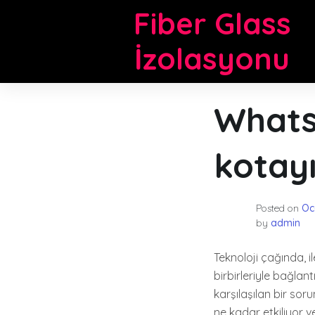
Skip
Fiber Glass
to
content
İzolasyonu
Whats
kotayı
Posted on
Oc
by
admin
Teknoloji çağında, i
birbirleriyle bağlan
karşılaşılan bir so
ne kadar etkiliyor v