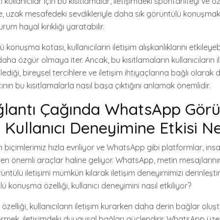
ı kullanıcılar için bu kısıtlamalar, iletişimdeki spontaniteyi ve 
likle, uzak mesafedeki sevdikleriyle daha sık görüntülü konuşma
urum hayal kırıklığı yaratabilir.
nuşma kotası, kullanıcıların iletişim alışkanlıklarını etkileyebi
aha özgür olmaya iter. Ancak, bu kısıtlamaların kullanıcıların i
lediği, bireysel tercihlere ve iletişim ihtiyaçlarına bağlı olarak d
cının bu kısıtlamalarla nasıl başa çıktığını anlamak önemlidir.
ağlantı Çağında WhatsApp Görü
Kullanıcı Deneyimine Etkisi Ne
şim biçimlerimiz hızla evriliyor ve WhatsApp gibi platformlar, ins
ren önemli araçlar haline geliyor. WhatsApp, metin mesajlarını
üntülü iletişimi mümkün kılarak iletişim deneyimimizi derinleştiri
 konuşma özelliği, kullanıcı deneyimini nasıl etkiliyor?
elliği, kullanıcıların iletişim kurarken daha derin bağlar oluş
görmek, iletişimdeki duygusal bağları güçlendirir. WhatsApp üz