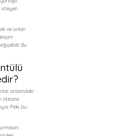
özgürlüğü
k isteyen
lir ve onları
letişim
eğişebilir. Bu
ntülü
dir?
anlar arasındaki
n ötesine
yor. Peki, bu
turmasını
erinden