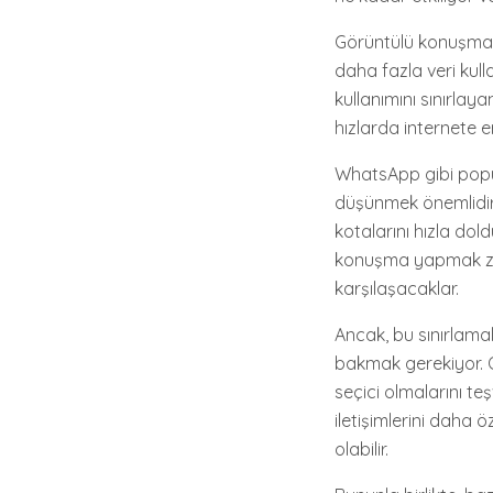
Görüntülü konuşma, y
daha fazla veri kull
kullanımını sınırla
hızlarda internete e
WhatsApp gibi popüle
düşünmek önemlidir. 
kotalarını hızla dol
konuşma yapmak zoru
karşılaşacaklar.
Ancak, bu sınırlamal
bakmak gerekiyor. Ör
seçici olmalarını t
iletişimlerini daha 
olabilir.