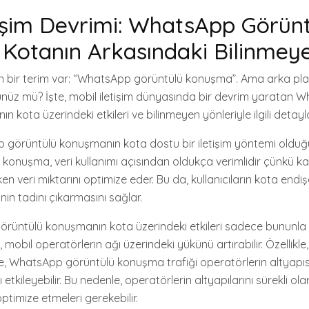
tişim Devrimi: WhatsApp Görün
otanın Arkasındaki Bilinmeye
an bir terim var: “WhatsApp görüntülü konuşma”. Ama arka pl
dünüz mü? İşte, mobil iletişim dünyasında bir devrim yaratan 
 kota üzerindeki etkileri ve bilinmeyen yönleriyle ilgili detayl
p görüntülü konuşmanın kota dostu bir iletişim yöntemi oldu
 konuşma, veri kullanımı açısından oldukça verimlidir çünkü kal
n veri miktarını optimize eder. Bu da, kullanıcıların kota end
inin tadını çıkarmasını sağlar.
üntülü konuşmanın kota üzerindeki etkileri sadece bununla sını
obil operatörlerin ağı üzerindeki yükünü artırabilir. Özellikl
de, WhatsApp görüntülü konuşma trafiği operatörlerin altyapısı
etkileyebilir. Bu nedenle, operatörlerin altyapılarını sürekli ola
ptimize etmeleri gerekebilir.