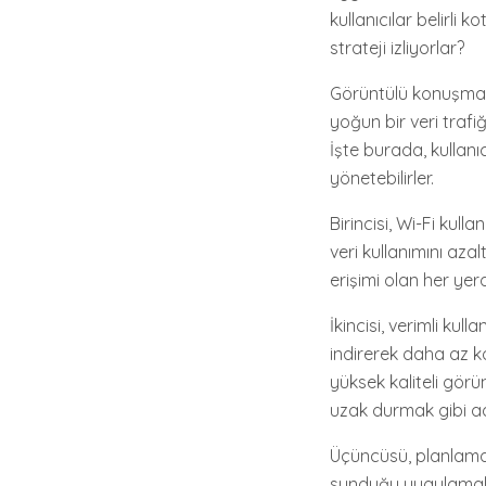
kullanıcılar belirli 
strateji izliyorlar?
Görüntülü konuşma, h
yoğun bir veri trafiğiy
İşte burada, kullanı
yönetebilirler.
Birincisi, Wi-Fi ku
veri kullanımını azal
erişimi olan her yerd
İkincisi, verimli kul
indirerek daha az k
yüksek kaliteli gö
uzak durmak gibi adı
Üçüncüsü, planlama: 
sunduğu uygulamalar