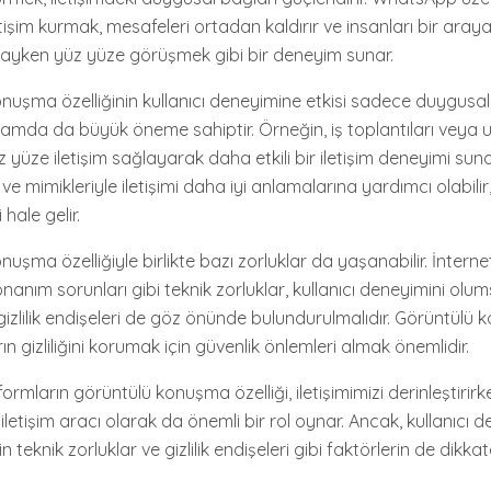
tişim kurmak, mesafeleri ortadan kaldırır ve insanları bir araya 
ktayken yüz yüze görüşmek gibi bir deneyim sunar.
nuşma özelliğinin kullanıcı deneyimine etkisi sadece duygusal 
mda da büyük öneme sahiptir. Örneğin, iş toplantıları veya 
 yüze iletişim sağlayarak daha etkili bir iletişim deneyimi suna
ri ve mimikleriyle iletişimi daha iyi anlamalarına yardımcı olabilir
 hale gelir.
uşma özelliğiyle birlikte bazı zorluklar da yaşanabilir. İnterne
nanım sorunları gibi teknik zorluklar, kullanıcı deneyimini ol
a, gizlilik endişeleri de göz önünde bulundurulmalıdır. Görüntül
rın gizliliğini korumak için güvenlik önlemleri almak önemlidir.
rmların görüntülü konuşma özelliği, iletişimimizi derinleştirirk
letişim aracı olarak da önemli bir rol oynar. Ancak, kullanıcı d
teknik zorluklar ve gizlilik endişeleri gibi faktörlerin de dikka