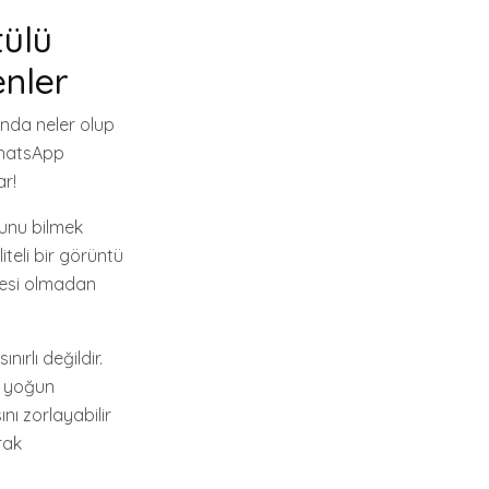
tülü
nler
anda neler olup
WhatsApp
ar!
ğunu bilmek
iteli bir görüntü
işesi olmadan
rlı değildir.
e, yoğun
nı zorlayabilir
rak