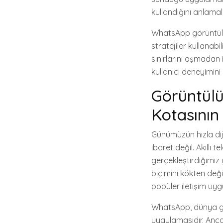
kullandığını anlama
WhatsApp görüntülü k
stratejiler kullanabi
sınırlarını aşmadan il
kullanıcı deneyimini 
Görüntülü
Kotasının 
Günümüzün hızla dij
ibaret değil. Akıllı 
gerçekleştirdiğimiz 
biçimini kökten değiş
popüler iletişim uygu
WhatsApp, dünya ge
uygulamasıdır. Anca