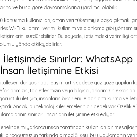
larına ve buna göre davranmalarına yardımcı olabilir.
onuşma kullanıcıları, artan veri tüketimiyle başa çıkmak için 
lirler. Wi-Fi kullanımı, verimli kullanım ve planlama gibi yöntemle
etişimlerini sürdürebilirler. Bu sayede, iletişimdeki verimliliği art
olumlu yönde etkileyebilirler.
 İletişimde Sınırlar: WhatsApp
İnsan İletişimine Etkisi
italleşen dünyasında, iletişim artık sadece yüz yüze yapılan
telefonlarımızın, tabletlerimizin veya bilgisayarlarımızın ekranları 
görüntülü iletişim, insanların birbirleriyle bağlantı kurma ve il
tirdi. Ancak, bu teknolojik ilerlemelerin bir bedeli var. Özellik
lamalarının sınırları, insanların iletişimine etki ediyor.
nelinde milyarlarca insan tarafından kullanılan bir mesajla
k, birçoğumuzun farkında olmadığı şey, bu uygulamanın veri 