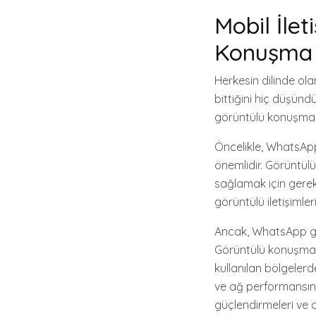
Mobil İle
Konuşma K
Herkesin dilinde ol
bittiğini hiç düşün
görüntülü konuşmanın
Öncelikle, WhatsAp
önemlidir. Görüntülü
sağlamak için gereke
görüntülü iletişimler
Ancak, WhatsApp gör
Görüntülü konuşma, m
kullanılan bölgeler
ve ağ performansını 
güçlendirmeleri ve o