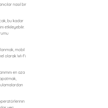
nıcılar nasıl bir
ncak, bu kadar
ni etkileyebilir.
urumu
ğlanmak, mobil
nel olarak Wi-Fi
llanımını en aza
 kapatmak,
ygulamalardan
operatörlerinin
dar veri