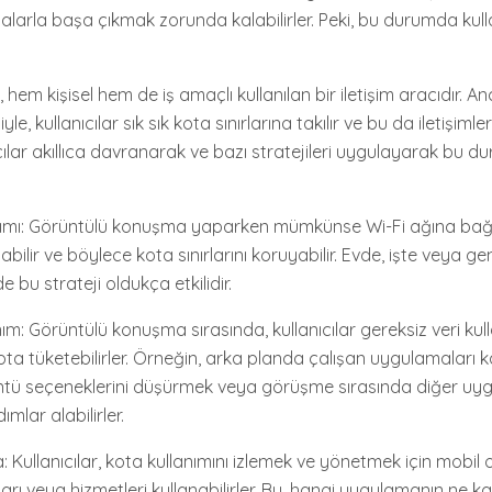
kotalarla başa çıkmak zorunda kalabilirler. Peki, bu durumda kulla
em kişisel hem de iş amaçlı kullanılan bir iletişim aracıdır. A
le, kullanıcılar sık sık kota sınırlarına takılır ve bu da iletişimleri
cılar akıllıca davranarak ve bazı stratejileri uygulayarak bu d
llanımı: Görüntülü konuşma yaparken mümkünse Wi-Fi ağına ba
tabilir ve böylece kota sınırlarını koruyabilir. Evde, işte veya ge
e bu strateji oldukça etkilidir.
lanım: Görüntülü konuşma sırasında, kullanıcılar gereksiz veri ku
ota tüketebilirler. Örneğin, arka planda çalışan uygulamaları
rüntü seçeneklerini düşürmek veya görüşme sırasında diğer u
mlar alabilirler.
Kullanıcılar, kota kullanımını izlemek ve yönetmek için mobil 
ı veya hizmetleri kullanabilirler. Bu, hangi uygulamanın ne ka