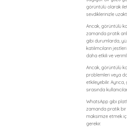
görüntülü olarak ile
sevdiklerinizle uza
Ancak, görüntülü ko
zamanda pratik anla
gibi durumlarda, yüz
katılımcıların jestle
daha etkili ve verimli
Ancak, görüntülü kon
problemleri veya do
etkileyebilir. Ayrıc
sırasında kullanıcıla
WhatsApp gibi platfo
zamanda pratik bir i
maksimize etmek için 
gerekir.