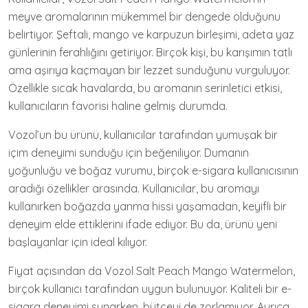
meyve aromalarının mükemmel bir dengede olduğunu
belirtiyor. Şeftali, mango ve karpuzun birleşimi, adeta yaz
günlerinin ferahlığını getiriyor. Birçok kişi, bu karışımın tatlı
ama aşırıya kaçmayan bir lezzet sunduğunu vurguluyor.
Özellikle sıcak havalarda, bu aromanın serinletici etkisi,
kullanıcıların favorisi haline gelmiş durumda.
Vozol’un bu ürünü, kullanıcılar tarafından yumuşak bir
içim deneyimi sunduğu için beğeniliyor. Dumanın
yoğunluğu ve boğaz vurumu, birçok e-sigara kullanıcısının
aradığı özellikler arasında. Kullanıcılar, bu aromayı
kullanırken boğazda yanma hissi yaşamadan, keyifli bir
deneyim elde ettiklerini ifade ediyor. Bu da, ürünü yeni
başlayanlar için ideal kılıyor.
Fiyat açısından da Vozol Salt Peach Mango Watermelon,
birçok kullanıcı tarafından uygun bulunuyor. Kaliteli bir e-
sigara deneyimi sunarken, bütçeyi de zorlamıyor. Ayrıca,