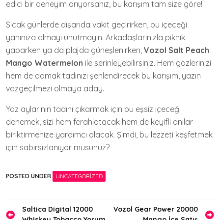
edici bir deneyim arıyorsanız, bu karışım tam size göre!
Sıcak günlerde dışarıda vakit geçirirken, bu içeceği
yanınıza almayı unutmayın. Arkadaşlarınızla piknik
yaparken ya da plajda güneşlenirken,
Vozol Salt Peach
Mango Watermelon
ile serinleyebilirsiniz. Hem gözlerinizi
hem de damak tadınızı şenlendirecek bu karışım, yazın
vazgeçilmezi olmaya aday.
Yaz aylarının tadını çıkarmak için bu eşsiz içeceği
denemek, sizi hem ferahlatacak hem de keyifli anılar
biriktirmenize yardımcı olacak. Şimdi, bu lezzeti keşfetmek
için sabırsızlanıyor musunuz?
POSTED UNDER
UNCATEGORIZED
Yazı
Saltica Digital 12000
Vozol Gear Power 20000
Whiskey Tobacco Yorum
Mango İce Satış