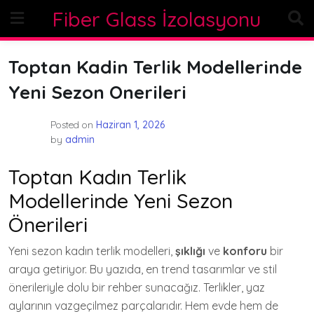
Skip
Fiber Glass İzolasyonu
to
content
Toptan Kadin Terlik Modellerinde
Yeni Sezon Onerileri
Posted on
Haziran 1, 2026
by
admin
Toptan Kadın Terlik
Modellerinde Yeni Sezon
Önerileri
Yeni sezon kadın terlik modelleri,
şıklığı
ve
konforu
bir
araya getiriyor. Bu yazıda, en trend tasarımlar ve stil
önerileriyle dolu bir rehber sunacağız. Terlikler, yaz
aylarının vazgeçilmez parçalarıdır. Hem evde hem de