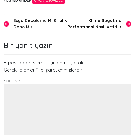
POSTED UNDER
UNCATEGORIZED
Yazı
Esya Depolama Mi Kiralik
Klima Sogutma
Depo Mu
Performansi Nasil Artirilir
gezinmesi
Bir yanıt yazın
E-posta adresiniz yayınlanmayacak.
Gerekli alanlar
*
ile işaretlenmişlerdir
YORUM
*