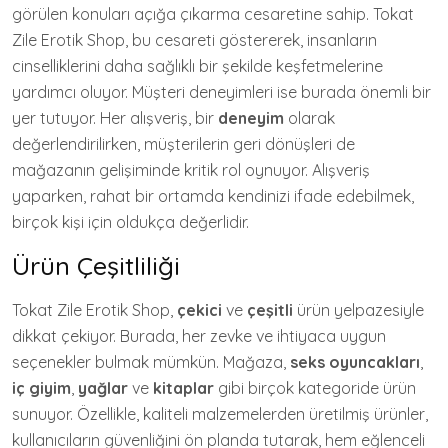
görülen konuları açığa çıkarma cesaretine sahip. Tokat
Zile Erotik Shop, bu cesareti göstererek, insanların
cinselliklerini daha sağlıklı bir şekilde keşfetmelerine
yardımcı oluyor. Müşteri deneyimleri ise burada önemli bir
yer tutuyor. Her alışveriş, bir
deneyim
olarak
değerlendirilirken, müşterilerin geri dönüşleri de
mağazanın gelişiminde kritik rol oynuyor. Alışveriş
yaparken, rahat bir ortamda kendinizi ifade edebilmek,
birçok kişi için oldukça değerlidir.
Ürün Çeşitliliği
Tokat Zile Erotik Shop,
çekici
ve
çeşitli
ürün yelpazesiyle
dikkat çekiyor. Burada, her zevke ve ihtiyaca uygun
seçenekler bulmak mümkün. Mağaza,
seks oyuncakları
,
iç giyim
,
yağlar
ve
kitaplar
gibi birçok kategoride ürün
sunuyor. Özellikle, kaliteli malzemelerden üretilmiş ürünler,
kullanıcıların güvenliğini ön planda tutarak, hem eğlenceli