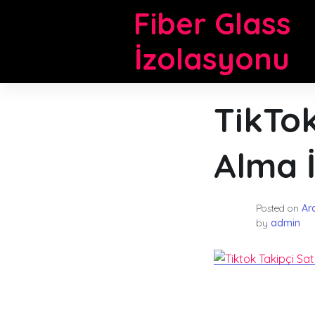
Skip
Fiber Glass
to
content
İzolasyonu
TikTok
Alma 
Posted on
Ara
by
admin