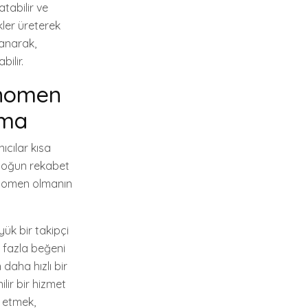
tabilir ve
kler üreterek
lanarak,
bilir.
enomen
lma
ıcılar kısa
bu yoğun rekabet
enomen olmanın
yük bir takipçi
a fazla beğeni
daha hızlı bir
ilir bir hizmet
e etmek,