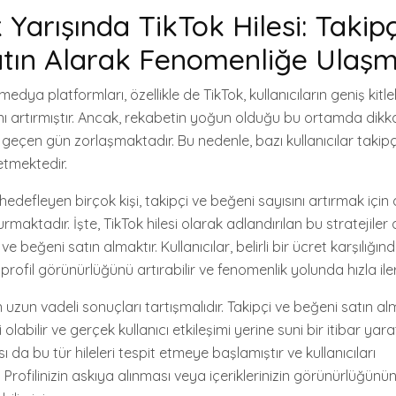
 Yarışında TikTok Hilesi: Takipç
atın Alarak Fenomenliğe Ulaş
medya platformları, özellikle de TikTok, kullanıcıların geniş kit
ı artırmıştır. Ancak, rekabetin yoğun olduğu bu ortamda dik
eçen gün zorlaşmaktadır. Bu nedenle, bazı kullanıcılar takipç
etmektedir.
 hedefleyen birçok kişi, takipçi ve beğeni sayısını artırmak içi
urmaktadır. İşte, TikTok hilesi olarak adlandırılan bu stratejile
ve beğeni satın almaktır. Kullanıcılar, belirli bir ücret karşılığı
rofil görünürlüğünü artırabilir ve fenomenlik yolunda hızla ilerl
n uzun vadeli sonuçları tartışmalıdır. Takipçi ve beğeni satın a
 olabilir ve gerçek kullanıcı etkileşimi yerine suni bir itibar yarat
 da bu tür hileleri tespit etmeye başlamıştır ve kullanıcıları
Profilinizin askıya alınması veya içeriklerinizin görünürlüğünü