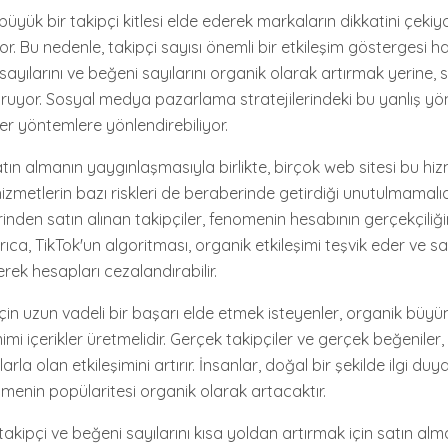
üyük bir takipçi kitlesi elde ederek markaların dikkatini çekiyor 
yor. Bu nedenle, takipçi sayısı önemli bir etkileşim göstergesi ha
sayılarını ve beğeni sayılarını organik olarak artırmak yerine, 
uyor. Sosyal medya pazarlama stratejilerindeki bu yanlış yö
zer yöntemlere yönlendirebiliyor.
atın almanın yaygınlaşmasıyla birlikte, birçok web sitesi bu h
izmetlerin bazı riskleri de beraberinde getirdiği unutulmamalıd
nden satın alınan takipçiler, fenomenin hesabının gerçekçiliğini
yrıca, TikTok'un algoritması, organik etkileşimi teşvik eder ve s
erek hesapları cezalandırabilir.
için uzun vadeli bir başarı elde etmek isteyenler, organik büy
i içerikler üretmelidir. Gerçek takipçiler ve gerçek beğeniler,
ılarla olan etkileşimini artırır. İnsanlar, doğal bir şekilde ilgi duyd
enin popülaritesi organik olarak artacaktır.
takipçi ve beğeni sayılarını kısa yoldan artırmak için satın al