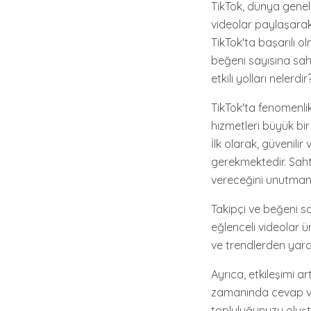
TikTok, dünya geneli
videolar paylaşarak 
TikTok'ta başarılı o
beğeni sayısına sahi
etkili yolları nelerdir
TikTok'ta fenomenlik
hizmetleri büyük bir
İlk olarak, güvenili
gerekmektedir. Saht
vereceğini unutmama
Takipçi ve beğeni sat
eğlenceli videolar ü
ve trendlerden yarar
Ayrıca, etkileşimi a
zamanında cevap verm
topluluğunuzu oluştu