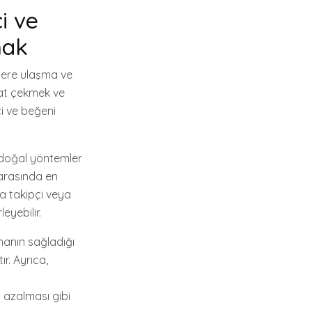
i ve
mak
lelere ulaşma ve
kat çekmek ve
i ve beğeni
n doğal yöntemler
r arasında en
nda takipçi veya
eyebilir.
lmanın sağladığı
ır. Ayrıca,
n azalması gibi