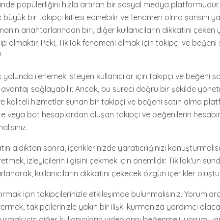
nde popülerliğini hızla artıran bir sosyal medya platformudur. K
büyük bir takipçi kitlesi edinebilir ve fenomen olma şansını yak
lmanın anahtarlarından biri, diğer kullanıcıların dikkatini çeken
p olmaktır. Peki, TikTok fenomeni olmak için takipçi ve beğeni
?
 yolunda ilerlemek isteyen kullanıcılar için takipçi ve beğeni s
 avantaj sağlayabilir. Ancak, bu süreci doğru bir şekilde yöne
r ve kaliteli hizmetler sunan bir takipçi ve beğeni satın alma p
e veya bot hesaplardan oluşan takipçi ve beğenilerin hesabı
lısınız.
ın aldıktan sonra, içeriklerinizde yaratıcılığınızı konuşturmalısını
retmek, izleyicilerin ilgisini çekmek için önemlidir. TikTok'un su
lanarak, kullanıcıların dikkatini çekecek özgün içerikler oluştura
rtırmak için takipçilerinizle etkileşimde bulunmalısınız. Yorumla
ek, takipçilerinizle yakın bir ilişki kurmanıza yardımcı olacak
rmak için diğer kullanıcıların videolarını beğenmeli, yorum ya