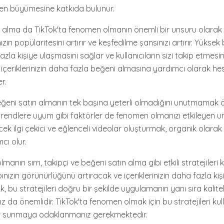
ten büyümesine katkıda bulunur.
n alma da TikTok'ta fenomen olmanın önemli bir unsuru olarak 
ızın popülaritesini artırır ve keşfedilme şansınızı artırır. Yüksek
fazla kişiye ulaşmasını sağlar ve kullanıcıların sizi takip etmesi
 içeriklerinizin daha fazla beğeni almasına yardımcı olarak he
r.
eğeni satın almanın tek başına yeterli olmadığını unutmamak ön
ve trendlere uyum gibi faktörler de fenomen olmanızı etkileyen un
ecek ilgi çekici ve eğlenceli videolar oluşturmak, organik olarak t
ı olur.
manın sırrı, takipçi ve beğeni satın alma gibi etkili stratejiler
ınızın görünürlüğünü artıracak ve içeriklerinizin daha fazla ki
 bu stratejileri doğru bir şekilde uygulamanın yanı sıra kaliteli 
ız da önemlidir. TikTok'ta fenomen olmak için bu stratejileri ku
ler sunmaya odaklanmanız gerekmektedir.