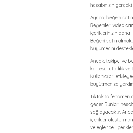
hesabınızın gerçek
Ayrıca, beğeni satı
Beğeniler, videoların
içeriklerinizin daha 
Beğeni satın almak,
büyümesini destekle
Ancak, takipçi ve b
kalitesi, tutarlılık 
Kullanıcıları etkiley
büyütmenize yardımc
TikTok'ta fenomen ol
geçer. Bunlar, hesab
sağlayacaktır. Ancak,
içerikler oluşturman
ve eğlenceli içerik