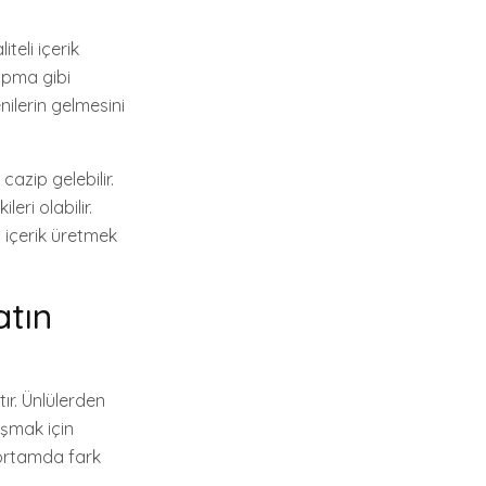
teli içerik
yapma gibi
nilerin gelmesini
cazip gelebilir.
ri olabilir.
 içerik üretmek
atın
ır. Ünlülerden
aşmak için
i ortamda fark