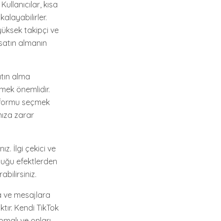
ullanıcılar, kısa
alayabilirler.
 yüksek takipçi ve
 satın almanın
atın alma
tmek önemlidir.
latformu seçmek
nıza zarar
z. İlgi çekici ve
nduğu efektlerden
bilirsiniz.
ra ve mesajlara
tır. Kendi TikTok
pmalı ve onları