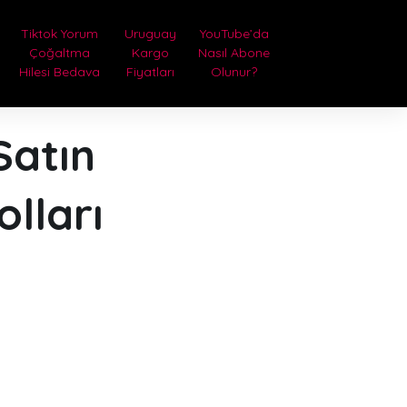
Tiktok Yorum
Uruguay
YouTube’da
Çoğaltma
Kargo
Nasıl Abone
Hilesi Bedava
Fiyatları
Olunur?
Satın
lları