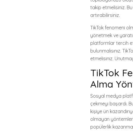
takip etmelisiniz. B
artırabilirsiniz.
TikTok fenomeni olma
yönetmek ve yaratıcı
platformlar tercih et
bulunmalısınız. TikT
etmelisiniz. Unutmay
TikTok Fe
Alma Yönt
Sosyal medya platfor
çekmeyi başardı. Bu 
kişiye ün kazandırıy
olmayan yöntemlerle 
popülerlik kazanmas