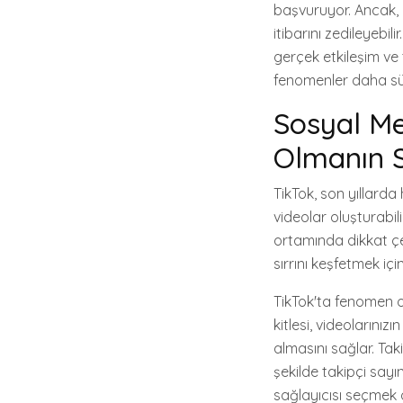
başvuruyor. Ancak, 
itibarını zedileyeb
gerçek etkileşim ve 
fenomenler daha sürdü
Sosyal M
Olmanın S
TikTok, son yıllarda
videolar oluşturabili
ortamında dikkat çe
sırrını keşfetmek içi
TikTok'ta fenomen ol
kitlesi, videolarınız
almasını sağlar. Tak
şekilde takipçi sayın
sağlayıcısı seçmek ö