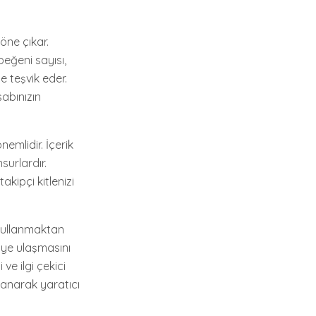
öne çıkar.
 beğeni sayısı,
ne teşvik eder.
sabınızın
emlidir. İçerik
surlardır.
akipçi kitlenizi
i kullanmaktan
şiye ulaşmasını
ve ilgi çekici
llanarak yaratıcı