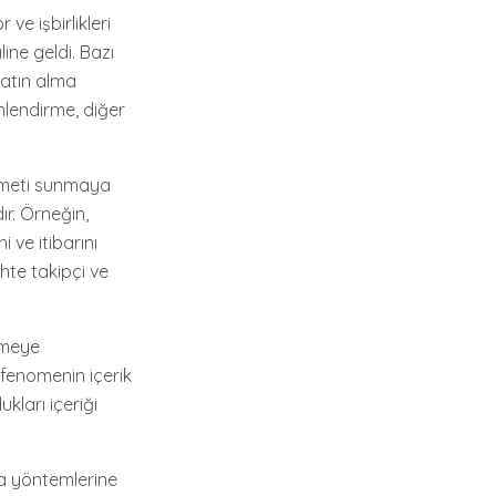
ve işbirlikleri
line geldi. Bazı
satın alma
nlendirme, diğer
izmeti sunmaya
ır. Örneğin,
 ve itibarını
ahte takipçi ve
ümeye
 fenomenin içerik
ukları içeriği
ma yöntemlerine