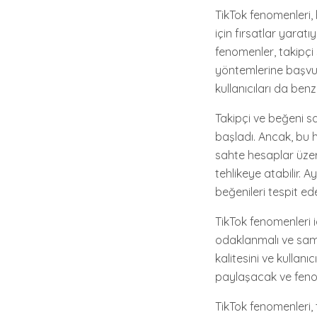
TikTok fenomenleri, b
için fırsatlar yaratı
fenomenler, takipçi 
yöntemlerine başvur
kullanıcıları da ben
Takipçi ve beğeni s
başladı. Ancak, bu h
sahte hesaplar üzeri
tehlikeye atabilir. A
beğenileri tespit ed
TikTok fenomenleri 
odaklanmalı ve samim
kalitesini ve kullanıc
paylaşacak ve fenom
TikTok fenomenleri, 