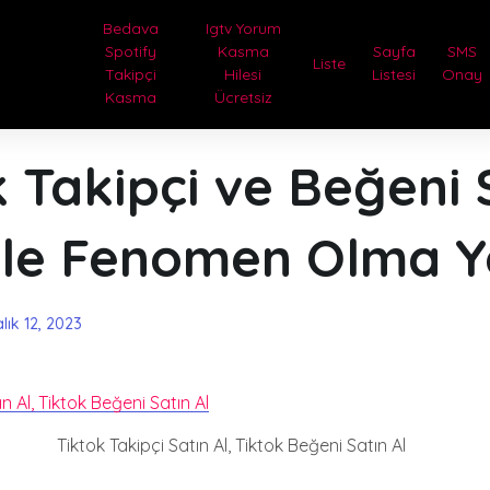
Bedava
Igtv Yorum
Spotify
Kasma
Sayfa
SMS
Liste
Takipçi
Hilesi
Listesi
Onay
Kasma
Ücretsiz
 Takipçi ve Beğeni 
İle Fenomen Olma Yo
lık 12, 2023
Tiktok Takipçi Satın Al, Tiktok Beğeni Satın Al