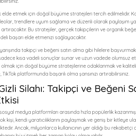
ilirsiniz.
elde etmek için doğal büyüme stratejileri tercih edilmelidir. Kali
i videolar, trendlere uyum sağlama ve düzenli olarak paylaşım 
 artıracaktır. Bu stratejiler, gerçek takipçilerin ve organik beğe
eli başarı elde etmenizi sağlayacaktır.
 yarışında takipçi ve beğeni satın alma gibi hilelere başvurmak 
sadece kısa vadeli sonuçlar sunar ve uzun vadede olumsuz etkile
olmak için doğal büyüme stratejilerine odaklanmak ve kaliteli
, TikTok platformunda başarılı olma şansınızı artırabilirsiniz.
Gizli Silahı: Takipçi ve Beğeni S
tkisi
 sosyal medya platformları arasında hızla popülerlik kazanmışt
k kişi, kendi yaratıcılıklarını paylaşmak ve geniş bir kitleye ul
ktedir. Ancak, milyonlarca kullanıcının yer aldığı bu rekabetç
 tabanını büyütmek her zaman kolay olmayabilir.