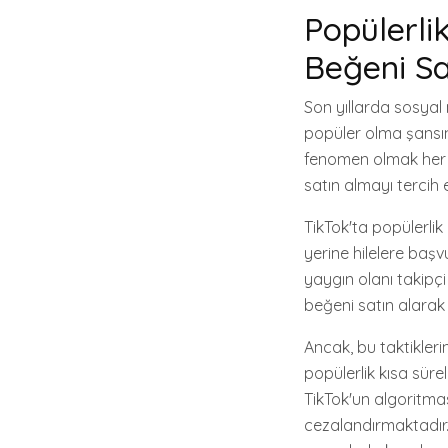
Popülerlik
Beğeni S
Son yıllarda sosyal 
popüler olma şansın
fenomen olmak her g
satın almayı tercih 
TikTok'ta popülerlik
yerine hilelere başv
yaygın olanı takipçi 
beğeni satın alarak p
Ancak, bu taktikleri
popülerlik kısa süreli
TikTok'un algoritması
cezalandırmaktadır. 