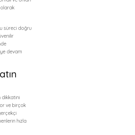
 olarak
bu süreci doğru
venilir
imde
tmeye devam
atın
 dikkatini
yor ve birçok
gerçekçi
enlerin hızla