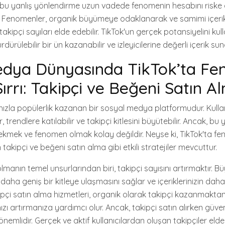
bu yanlış yönlendirme uzun vadede fenomenin hesabını riske a
ilir. Fenomenler, organik büyümeye odaklanarak ve samimi içeri
takipçi sayıları elde edebilir. TikTok'un gerçek potansiyelini kul
rülebilir bir ün kazanabilir ve izleyicilerine değerli içerik suna
edya Dünyasında TikTok’ta F
ırrı: Takipçi ve Beğeni Satın A
 hızla popülerlik kazanan bir sosyal medya platformudur. Kullan
r, trendlere katılabilir ve takipçi kitlesini büyütebilir. Ancak, 
kmek ve fenomen olmak kolay değildir. Neyse ki, TikTok'ta f
n takipçi ve beğeni satın alma gibi etkili stratejiler mevcuttur.
manın temel unsurlarından biri, takipçi sayısını artırmaktır. Bü
ın daha geniş bir kitleye ulaşmasını sağlar ve içeriklerinizin dah
ipçi satın alma hizmetleri, organik olarak takipçi kazanmaktan 
ızı artırmanıza yardımcı olur. Ancak, takipçi satın alırken güven
nemlidir. Gerçek ve aktif kullanıcılardan oluşan takipçiler eld