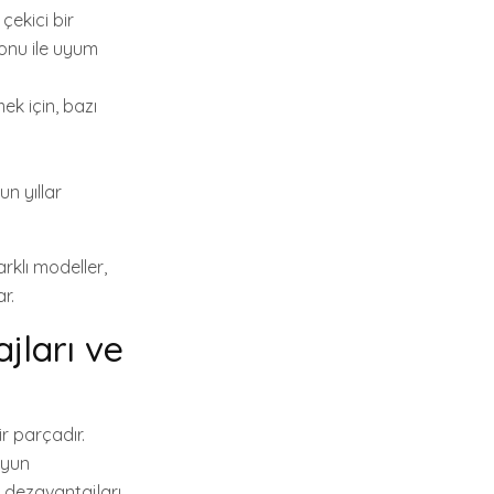
çekici bir
yonu ile uyum
k için, bazı
n yıllar
rklı modeller,
r.
jları ve
r parçadır.
oyun
e dezavantajları