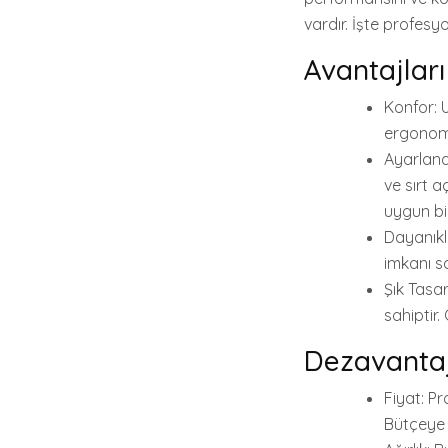
vardır. İşte profesyo
Avantajları
Konfor: U
ergonomik
Ayarlana
ve sırt a
uygun bir
Dayanıklı
imkanı sa
Şık Tasa
sahiptir.
Dezavantaj
Fiyat: P
Bütçeye 