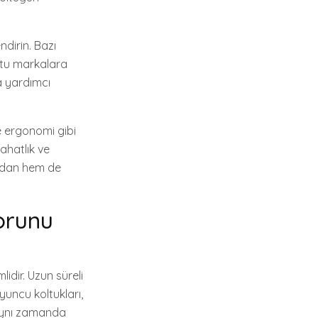
ndirin. Bazı
ostu markalara
a yardımcı
e ergonomi gibi
ahatlık ve
madan hem de
forunu
dir. Uzun süreli
yuncu koltukları,
 aynı zamanda