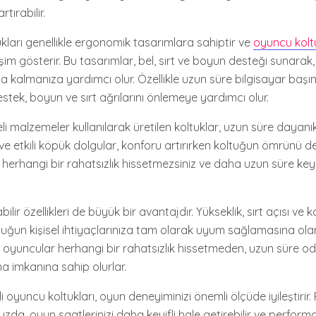
tırabilir.
ukları genellikle ergonomik tasarımlara sahiptir ve
oyuncu koltu
im gösterir. Bu tasarımlar, bel, sırt ve boyun desteği sunara
a kalmanıza yardımcı olur. Özellikle uzun süre bilgisayar başı
stek, boyun ve sırt ağrılarını önlemeye yardımcı olur.
li malzemeler kullanılarak üretilen koltuklar, uzun süre dayanıklı
e etkili köpük dolgular, konforu artırırken koltuğun ömrünü de
herhangi bir rahatsızlık hissetmezsiniz ve daha uzun süre key
ilir özellikleri de büyük bir avantajdır. Yükseklik, sırt açısı ve ko
oltuğun kişisel ihtiyaçlarınıza tam olarak uyum sağlamasına ola
e, oyuncular herhangi bir rahatsızlık hissetmeden, uzun süre o
 imkanına sahip olurlar.
i oyuncu koltukları, oyun deneyiminizi önemli ölçüde iyileştirir.
da, oyun saatlerinizi daha keyifli hale getirebilir ve performa