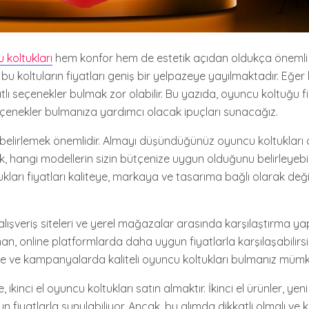
 koltukları
hem konfor hem de estetik açıdan oldukça önemli 
bu koltuların fiyatları geniş bir yelpazeye yayılmaktadır. Eğer
yatlı seçenekler bulmak zor olabilir. Bu yazıda, oyuncu koltuğu f
çenekler bulmanıza yardımcı olacak ipuçları sunacağız.
i belirlemek önemlidir. Almayı düşündüğünüz oyuncu koltukları 
 hangi modellerin sizin bütçenize uygun olduğunu belirleyebili
kları fiyatları kaliteye, markaya ve tasarıma bağlı olarak değiş
e alışveriş siteleri ve yerel mağazalar arasında karşılaştırma y
n, online platformlarda daha uygun fiyatlarla karşılaşabilirsin
de ve kampanyalarda kaliteli oyuncu koltukları bulmanız müm
, ikinci el oyuncu koltukları satın almaktır. İkinci el ürünler, yen
fiyatlarla sunulabiliyor. Ancak, bu alımda dikkatli olmalı ve 