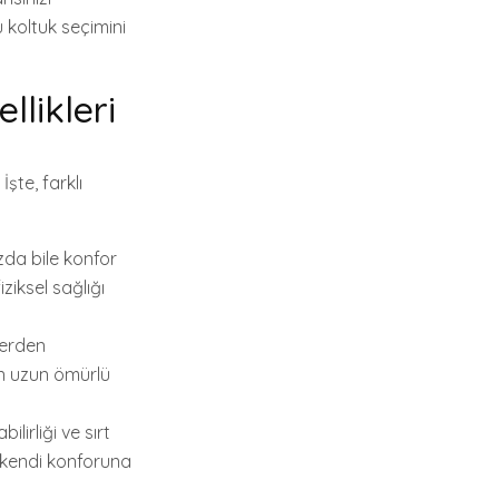
u koltuk seçimini
llikleri
şte, farklı
da bile konfor
ziksel sağlığı
lerden
ğun uzun ömürlü
ilirliği ve sırt
ın kendi konforuna