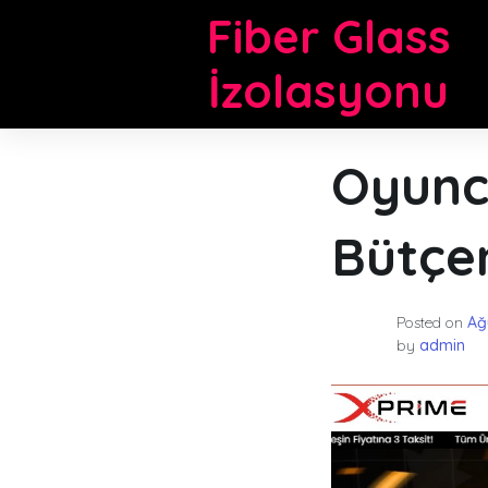
Skip
Fiber Glass
to
content
İzolasyonu
Oyunc
Bütçe
Posted on
Ağ
by
admin