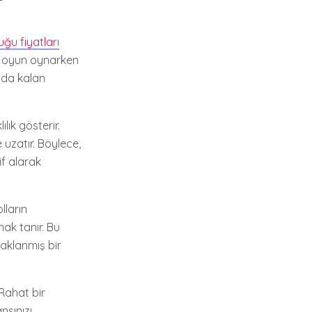
ğu fiyatları
k, oyun oynarken
nda kalan
lık gösterir.
 uzatır. Böylece,
if alarak
lların
nak tanır. Bu
daklanmış bir
 Rahat bir
nsınızı