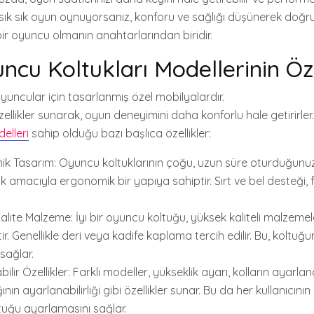
er sık sık oyun oynuyorsanız, konforu ve sağlığı düşünerek doğr
bir oyuncu olmanın anahtarlarından biridir.
ncu Koltukları Modellerinin Öze
yuncular için tasarlanmış özel mobilyalardır.
ellikler sunarak, oyun deneyimini daha konforlu hale getirirler. İ
elleri
sahip olduğu bazı başlıca özellikler:
k Tasarım: Oyuncu koltuklarının çoğu, uzun süre oturduğunuz
amacıyla ergonomik bir yapıya sahiptir. Sırt ve bel desteği, fi
alite Malzeme: İyi bir oyuncu koltuğu, yüksek kaliteli malzeme
tir. Genellikle deri veya kadife kaplama tercih edilir. Bu, koltu
sağlar.
ilir Özellikler: Farklı modeller, yükseklik ayarı, kolların ayarlanab
ın ayarlanabilirliği gibi özellikler sunar. Bu da her kullanıcın
tuğu ayarlamasını sağlar.