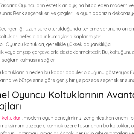
asarım: Oyuncuların estetik anlayışına hitap eden modern ve 
sunar. Renk seçenekleri ve çizgileri ile oyun odanızın dekoras
eçirgenliği: Uzun süre oturulduğunda terleme sorununu önleme
ltukları nefes alabilir kumaşlarla kaplanmıştır.
ı: Oyuncu koltukları, genellikle yüksek dayanıklılığa
lik veya ahşap çerçevelerle desteklenmektedir. Bu, koltuğunuzu
sağlam kalmasını sağlar.
u koltuklarının neden bu kadar popüler olduğunu gösteriyor. Fa
açlarına ve bütçelerine göre geniş bir yelpazede seçenekler suna
el Oyuncu Koltuklarının Avanta
jları
koltukları
, modern oyun deneyimimizi zenginleştiren önemli bi
ni maksimum düzeye çıkarmak üzere tasarlanan bu koltuklar, 
nforunu artırmayı amaçlar. Ancak, her ürün gibi avantajları v