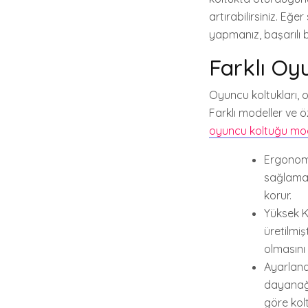
artırabilirsiniz. Eğ
yapmanız, başarılı 
Farklı Oyu
Oyuncu koltukları, o
Farklı modeller ve öz
oyuncu koltuğu mod
Ergonomi
sağlamak 
korur.
Yüksek K
üretilmiş
olmasını 
Ayarlanab
dayanağın
göre kol