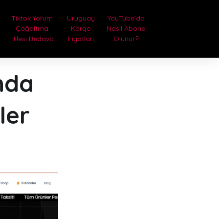
Tiktok Yorum
Uruguay
YouTube’da
Çoğaltma
Kargo
Nasıl Abone
Hilesi Bedava
Fiyatları
Olunur?
nda
ler