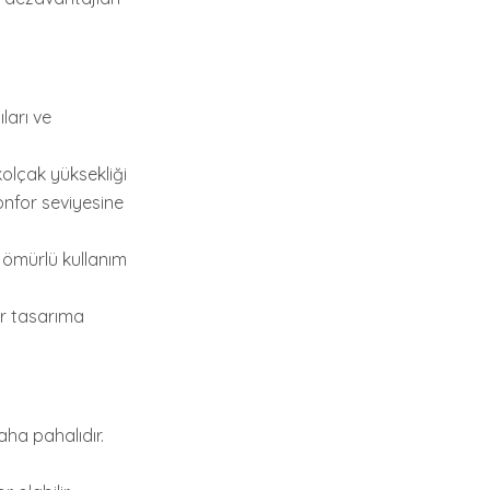
ları ve
kolçak yüksekliği
konfor seviyesine
n ömürlü kullanım
ir tasarıma
aha pahalıdır.