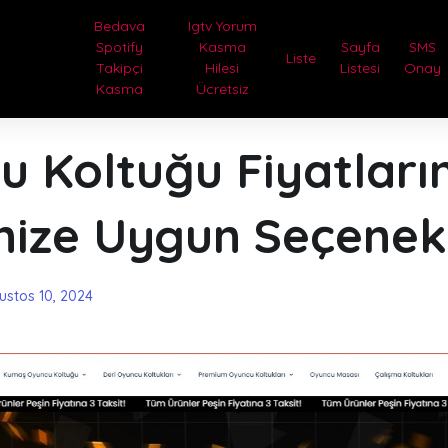
Bedava
Igtv Yorum
Spotify
Kasma
Sayfa
SMS
Liste
Takipçi
Hilesi
Listesi
Onay
Kasma
Ücretsiz
u Koltuğu Fiyatları
nize Uygun Seçenek
ustos 10, 2024