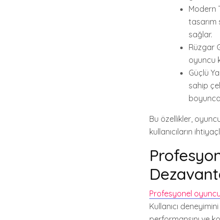
Modern T
tasarım 
sağlar.
Rüzgar G
oyuncu ko
Güçlü Yap
sahip çe
boyunca 
Bu özellikler, oyunc
kullanıcıların ihtiy
Profesyon
Dezavanta
Profesyonel oyuncu 
Kullanıcı deneyimi
performansını ve ko