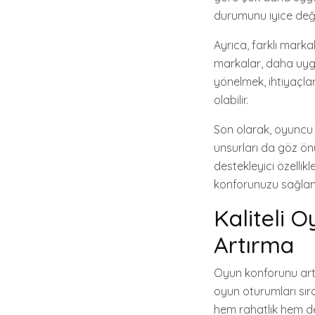
durumunu iyice değe
Ayrıca, farklı mark
markalar, daha uygun
yönelmek, ihtiyaçla
olabilir.
Son olarak, oyuncu 
unsurları da göz önü
destekleyici özelli
konforunuzu sağlama
Kaliteli 
Artırma
Oyun konforunu artı
oyun oturumları sıra
hem rahatlık hem de