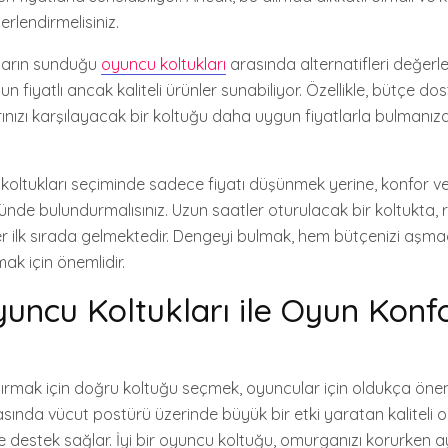
rlendirmelisiniz.
aların sunduğu
oyuncu koltukları
arasında alternatifleri değerle
 fiyatlı ancak kaliteli ürünler sunabiliyor. Özellikle, bütçe d
rınızı karşılayacak bir koltuğu daha uygun fiyatlarla bulmanız
koltukları seçiminde sadece fiyatı düşünmek yerine, konfor v
nde bulundurmalısınız. Uzun saatler oturulacak bir koltukta, r
kler ilk sırada gelmektedir. Dengeyi bulmak, hem bütçenizi aş
k için önemlidir.
Oyuncu Koltukları ile Oyun Kon
rmak için doğru koltuğu seçmek, oyuncular için oldukça önemli
sında vücut postürü üzerinde büyük bir etki yaratan kaliteli o
 destek sağlar. İyi bir oyuncu koltuğu, omurganızı korurken