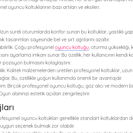
nel oyuncu koltuklarının bazı artıları ve eksileri:
zun süreli oturumlarda konfor sunan bu koltuklar, yastıklı yapı
 tasarımları sayesinde bel ve sırt ağrılarını azaltır.
bilirlik: Çoğu profesyonel
oyuncu koltuğu
, oturma yüksekliği, 
çısını ayarlama imkanı sunar. Bu özellik, her kullanıcının kendi 
 pozisyon bulmasını kolaylaştırır.
lık: Kaliteli malzemelerden üretilen profesyonel koltuklar, uzu
ğlar. Bu, özellikle yoğun kullanımda
önemli bir avantajdır.
rım: Birçok profesyonel oyuncu koltuğu, göz alıcı ve modern b
 Oyun alanınızı estetik açıdan zenginleştirir.
ları
rofesyonel oyuncu koltukları genellikle standart koltuklardan d
uygun seçenek bulmak zor olabilir.