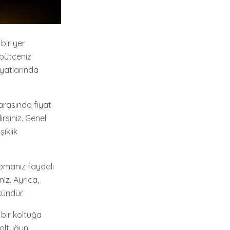
bir yer
 bütçeniz
iyatlarında
arasında fiyat
rsiniz. Genel
iklik
apmanız faydalı
iz. Ayrıca,
kündür.
i bir koltuğa
koltuğun