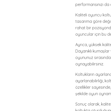
performansınızı da ar
Kaliteli oyuncu kolt
tasarıma göre değiş
rahat bir pozisyond
oyuncular için bu de
Ayrıca, yüksek kalite
Dayanıklı kumaşlar v
oyununuz sırasında 
oynayabilirsiniz.
Koltukların ayarlanab
ayarlanabilirliği, k
özellikler sayesind
şekilde oyun oynama
Sonuç olarak, kalitel
koltukta oturduğunuz