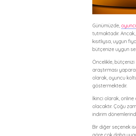
Günümüzde,
oyuncu
tutmaktadır. Ancak, 
kısıtlıysa, uygun fi
bütçenize uygun se
Öncelikle, bütçeniz
araştırması yaparak,
olarak, oyuncu koltu
göstermektedir.
İkinci olarak, onlin
olacaktır. Çoğu zama
indirim dönemlerin
Bir diğer seçenek ise
göre çok daha uygun 