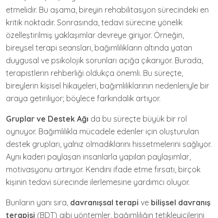
etmelidir. Bu aşama, bireyin rehabilitasyon sürecindeki en
kritik noktadır. Sonrasında, tedavi sürecine yönelik
özelleştirilmiş yaklaşımlar devreye giriyor. Örneğin,
bireysel terapi seansları, bağımlılıkların altında yatan
duygusal ve psikolojik sorunları açığa çıkarıyor. Burada,
terapistlerin rehberliği oldukça önemli. Bu süreçte,
bireylerin kişisel hikayeleri, bağımlılıklarının nedenleriyle bir
araya getiriliyor; böylece farkındalık artıyor.
Gruplar ve Destek Ağı
da bu süreçte büyük bir rol
oynuyor. Bağımlılıkla mücadele edenler için oluşturulan
destek grupları, yalnız olmadıklarını hissetmelerini sağlıyor.
Aynı kaderi paylaşan insanlarla yapılan paylaşımlar,
motivasyonu artırıyor. Kendini ifade etme fırsatı, birçok
kişinin tedavi sürecinde ilerlemesine yardımcı oluyor.
Bunların yanı sıra,
davranışsal terapi
ve
bilişsel davranış
terapisi
(BDT) gibi yöntemler, bağımlılığın tetikleyicilerini