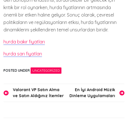
Geri dönüşüm endüstrisi, sürdürülebilir bir gelecek için
kritik bir rol oynarken, hurda fiyatlarının artmasında
önemli bir etken haline geliyor. Sonuç olarak, çevresel
politikaların ve regülasyonların etkisi, hurda fiyatlarının
dinamiklerini şekillendiren temel unsurlardan biridir.
hurda bakır fiyatları
hurda sarı fiyatları
POSTED UNDER
UNCATEGORIZED
Yazı
Valorant VP Satın Alma
En İyi Android Müzik
ve Satın Aldığınız İtemler
Dinleme Uygulamaları
gezinmesi