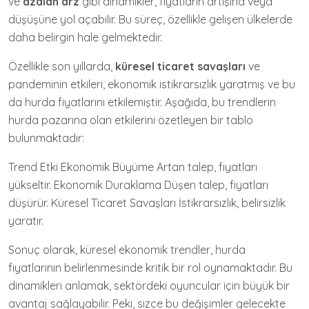
ve
azalan arz
gibi dinamikler, fiyatların artışına veya
düşüşüne yol açabilir. Bu süreç, özellikle gelişen ülkelerde
daha belirgin hale gelmektedir.
Özellikle son yıllarda,
küresel ticaret savaşları
ve
pandeminin etkileri, ekonomik istikrarsızlık yaratmış ve bu
da hurda fiyatlarını etkilemiştir. Aşağıda, bu trendlerin
hurda pazarına olan etkilerini özetleyen bir tablo
bulunmaktadır:
Trend Etki Ekonomik Büyüme Artan talep, fiyatları
yükseltir. Ekonomik Duraklama Düşen talep, fiyatları
düşürür. Küresel Ticaret Savaşları İstikrarsızlık, belirsizlik
yaratır.
Sonuç olarak, küresel ekonomik trendler, hurda
fiyatlarının belirlenmesinde kritik bir rol oynamaktadır. Bu
dinamikleri anlamak, sektördeki oyuncular için büyük bir
avantaj sağlayabilir. Peki, sizce bu değişimler gelecekte