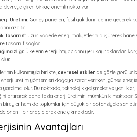
da devreye giren birkaç önemli nokta var:
erji Üretimi:
Güneş panelleri, fosil yakıtların yerine geçerek 
rını azaltır.
k Tasarruf:
Uzun vadede enerji maliyetlerini düşürerek hanel
re tasarruf sağlar.
ağımsızlığı:
Ülkelerin enerji ihtiyaçlarını yerli kaynaklardan kar
olur.
rinin kullanımıyla birlikte,
çevresel etkiler
de gözle görülür bir
 enerji üretim yöntemleri doğaya zarar verirken, güneş enerji
yardımcı olur. Bu noktada, teknolojik gelişmeler ve yenilikler,
liğini artırarak daha fazla enerji üretimini mümkün kılmaktadır.
 bireyler hem de toplumlar için büyük bir potansiyele sahiptir
de önemli bir araç olarak öne çıkmaktadır.
jisinin Avantajları