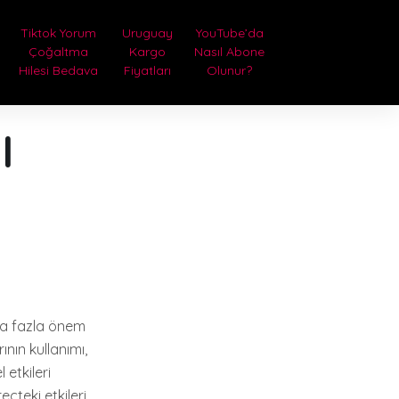
Tiktok Yorum
Uruguay
YouTube’da
Çoğaltma
Kargo
Nasıl Abone
Hilesi Bedava
Fiyatları
Olunur?
l
ha fazla önem
ının kullanımı,
 etkileri
eçteki etkileri