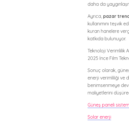
daha da yaygınlaşma
Ayrıca,
pazar trend
kullanımını teşvik ed
kuran hanelere vergi
katkıda bulunuyor.
Teknoloji Verimlilik
2025 İnce Film Tekn
Sonuç olarak, güneş
enerji verimliliği v
benimsenmeye devam 
maliyetlerini düşüre
Güneş paneli sistem
Solar enerji