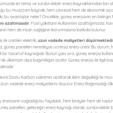
ümüzde en temiz ve sürdürülebilir enerji kaynaklarından biri ol
uğu bu muazzam kaynak, hem çevresel hem de ekonomik açı
ki, bu avantajlar neler? Öncelikle, güneş enerjisinin en belirgi
ını azaltmasıdır
. Fosil yakıtların kullanımını azalttığımızda, hava
nın hem de insan sağlığının korunmasına katkıda bulunur.
 ile üretilen elektrik,
uzun vadede maliyetleri düşürmektedi
, güneş panelleri neredeyse ücretsiz enerji üretir. Bu durum, 
i bir tasarruf kaynağıdır. Bunun yanı sıra, güneş enerjisi kullanı
ak ülkemizin dışa bağımlılığını azaltır. Güneş enerjisi ile ilgili ba
aktadır:
vre Dostu Karbon salınımını azaltarak iklim değişikliği ile müc
un vadede enerji maliyetlerini düşürür. Enerji Bağımsızlığı Ül
 enerjisinin sağladığı bu faydalar, hem bireyler hem de toplu
Güneş panelleri, geleceğin enerji kaynağı olarak, sürdürülebilir 