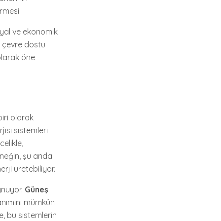
irmesi.
osyal ve ekonomik
 çevre dostu
olarak öne
iri olarak
isi sistemleri
elikle,
rneğin, şu anda
ji üretebiliyor.
oynuyor.
Güneş
llanımını mümkün
e, bu sistemlerin