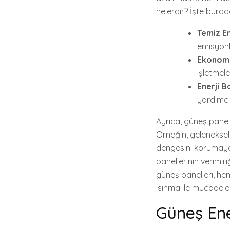
nelerdir? İşte bura
Temiz En
emisyonla
Ekonomi
işletmele
Enerji B
yardımcı 
Ayrıca, güneş panelle
Örneğin, geleneksel
dengesini korumaya 
panellerinin verimli
güneş panelleri, hem
ısınma ile mücadele
Güneş Ener