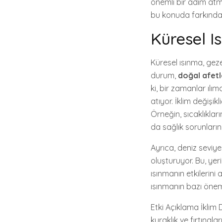
önemli bir adım atma
bu konuda farkındalı
Küresel Is
Küresel ısınma, geze
durum,
doğal afetle
ki, bir zamanlar ılı
atıyor. İklim değişi
Örneğin, sıcaklıkları
da sağlık sorunların
Ayrıca, deniz seviye
oluşturuyor. Bu, yer
ısınmanın etkilerin
ısınmanın bazı önemli
Etki Açıklama İklim D
kuraklık ve fırtınala