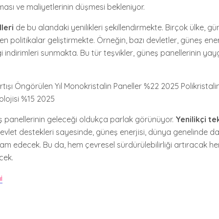
sı ve maliyetlerinin düşmesi bekleniyor.
leri
de bu alandaki yenilikleri şekillendirmekte. Birçok ülke, gü
en politikalar geliştirmekte. Örneğin, bazı devletler, güneş enerj
 indirimleri sunmakta. Bu tür teşvikler, güneş panellerinin ya
 Artışı Öngörülen Yıl Monokristalin Paneller %22 2025 Polikristal
olojisi %15 2025
 panellerinin geleceği oldukça parlak görünüyor.
Yenilikçi te
e devlet destekleri sayesinde, güneş enerjisi, dünya genelinde d
edecek. Bu da, hem çevresel sürdürülebilirliği artıracak he
cek.
i