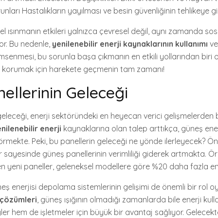
unları Hastalıkların yayılması ve besin güvenliğinin tehlikeye g
el ısınmanın etkileri yalnızca çevresel değil, aynı zamanda s
or. Bu nedenle,
yenilenebilir enerji kaynaklarının kullanımı
ve
senmesi, bu sorunla başa çıkmanın en etkili yollarından biri 
zi korumak için harekete geçmenin tam zamanı!
ellerinin Geleceği
eleceği, enerji sektöründeki en heyecan verici gelişmelerden b
nilenebilir enerji
kaynaklarına olan talep arttıkça, güneş enerj
örmekte. Peki, bu panellerin geleceği ne yönde ilerleyecek? Önc
er sayesinde güneş panellerinin verimliliği giderek artmakta. Ö
 yeni paneller, geleneksel modellere göre %20 daha fazla ener
eş enerjisi depolama sistemlerinin gelişimi de önemli bir rol 
 çözümleri
, güneş ışığının olmadığı zamanlarda bile enerji ku
eyler hem de işletmeler için büyük bir avantaj sağlıyor. Gelecekt