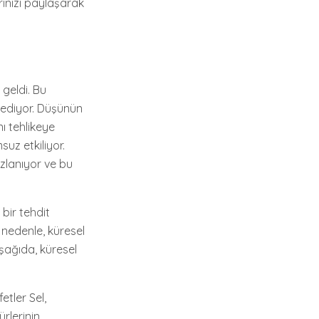
erinizi paylaşarak
 geldi. Bu
 ediyor. Düşünün
nı tehlikeye
suz etkiliyor.
zlanıyor ve bu
bir tehdit
 nedenle, küresel
şağıda, küresel
etler Sel,
ürlerinin