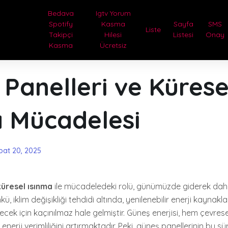
Bedava
Igtv Yorum
Spotify
Kasma
Sayfa
SMS
Liste
Takipçi
Hilesi
Listesi
Onay
Kasma
Ücretsiz
Panelleri ve Kürese
a Mücadelesi
bat 20, 2025
küresel ısınma
ile mücadeledeki rolü, günümüzde giderek da
 iklim değişikliği tehdidi altında, yenilenebilir enerji kaynaklar
lecek için kaçınılmaz hale gelmiştir. Güneş enerjisi, hem çevresel
erji verimliliğini artırmaktadır. Peki, güneş panellerinin bu sür