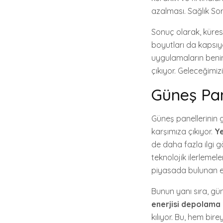
azalması. Sağlık Sor
Sonuç olarak, küres
boyutları da kapsıy
uygulamaların benim
çıkıyor. Geleceğimi
Güneş Pan
Güneş panellerinin g
karşımıza çıkıyor.
Ye
de daha fazla ilgi g
teknolojik ilerlemel
piyasada bulunan en
Bunun yanı sıra, gün
enerjisi depolama
kılıyor. Bu, hem bir