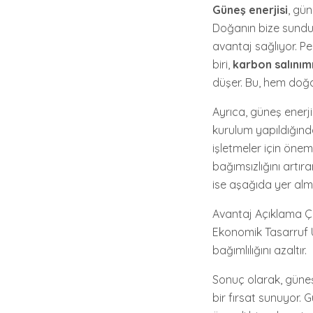
Güneş enerjisi
, gün
Doğanın bize sund
avantaj sağlıyor. Pe
biri,
karbon salınım
düşer. Bu, hem doğa
Ayrıca, güneş enerjisi
kurulum yapıldığında
işletmeler için öneml
bağımsızlığını artırar
ise aşağıda yer alm
Avantaj Açıklama Çe
Ekonomik Tasarruf Uz
bağımlılığını azaltır.
Sonuç olarak, güneş
bir fırsat sunuyor. 