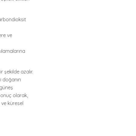
karbondioksit
ere ve
şılamalarına
 şekilde azalır.
si doğanın
 güneş
 Sonuç olarak,
 ve küresel