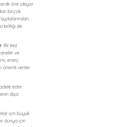
arak öne çıkıyor.
dan birçok
n faydalarından
 kirliliği de
r
. Bir kez
haneler ve
mı, enerji
zı önemli veriler
adele eder.
kenin dışa
mlar için büyük
bir dünya için