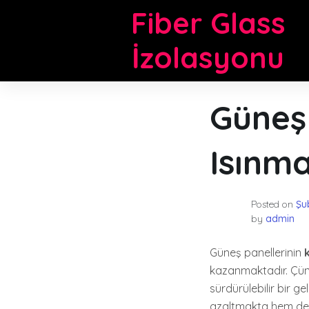
Skip
Fiber Glass
to
content
İzolasyonu
Güneş 
Isınm
Posted on
Şu
by
admin
Güneş panellerinin
kazanmaktadır. Çünkü,
sürdürülebilir bir ge
azaltmakta hem de en