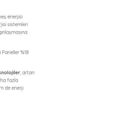
neş enerjisi
isi sistemleri
ygınlaşmasına
in Paneller %18
knolojiler
, artan
aha fazla
m de enerji