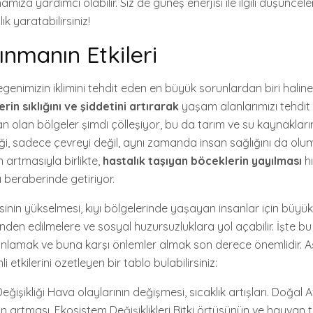
mıza yardımcı olabilir. Siz de güneş enerjisi ile ilgili düşüncel
k yaratabilirsiniz!
ınmanın Etkileri
genimizin iklimini tehdit eden en büyük sorunlardan biri haline
rin sıklığını ve şiddetini artırarak
yaşam alanlarımızı tehdit
man olan bölgeler şimdi çölleşiyor, bu da tarım ve su kaynakları
kliği, sadece çevreyi değil, aynı zamanda insan sağlığını da olum
n artmasıyla birlikte,
hastalık taşıyan böceklerin yayılması
hı
ı beraberinde getiriyor.
sinin yükselmesi, kıyı bölgelerinde yaşayan insanlar için büyük 
inden edilmelere ve sosyal huzursuzluklara yol açabilir. İşte bu
i anlamak ve buna karşı önlemler almak son derece önemlidir. A
 etkilerini özetleyen bir tablo bulabilirsiniz:
eğişikliği Hava olaylarının değişmesi, sıcaklık artışları. Doğal Af
rın artması. Ekosistem Değişiklikleri Bitki örtüsünün ve hayvan t