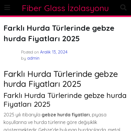
Skip
Fiber Glass İzolasyonu
to
content
Farklı Hurda Türlerinde gebze
hurda Fiyatları 2025
Posted on
Aralık 13, 2024
by
admin
Farklı Hurda Türlerinde gebze
hurda Fiyatları 2025
Farklı Hurda Türlerinde gebze hurda
Fiyatları 2025
2025 yılı itibarıyla
gebze hurda fiyatları
, piyasa
koşullarına ve hurda türlerine göre değişiklik
göstermektedir. Gebze’de bulunan hurdacılarda, metal,