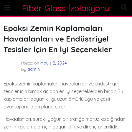
Skip
Fiber Glass İzolasyonu
to
content
Epoksi Zemin Kaplamaları
Havaalanları ve Endüstriyel
Tesisler İçin En İyi Seçenekler
Posted on
Mayıs 2, 2024
by
admin
Epoksi zemin kaplamaları, havaalanları ve endüstriyel
tesisler için birçok açıdan en iyi seçeneklerden biridir. Bu
kaplamalar, dayanıklılığı, uzun ömürlülüğü ve çeşitli
avantajlarıyla ön plana çıkar.
Havaalanları, sürekli yoğun bir trafiğe maruz kaldığından,
zemin kaplamaları için dayanıklılık ve direnç önemlidir.