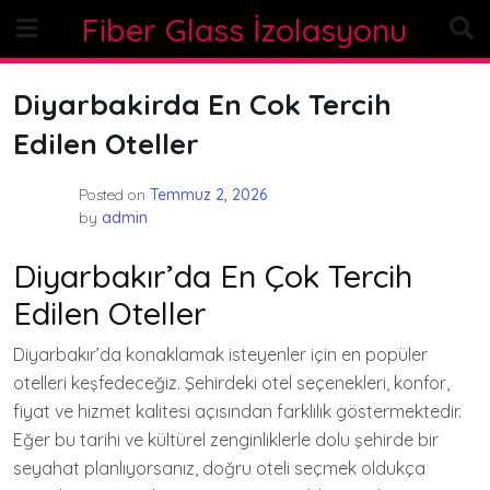
Skip
Fiber Glass İzolasyonu
to
content
Diyarbakirda En Cok Tercih
Edilen Oteller
Posted on
Temmuz 2, 2026
by
admin
Diyarbakır’da En Çok Tercih
Edilen Oteller
Diyarbakır’da konaklamak isteyenler için en popüler
otelleri keşfedeceğiz. Şehirdeki otel seçenekleri, konfor,
fiyat ve hizmet kalitesi açısından farklılık göstermektedir.
Eğer bu tarihi ve kültürel zenginliklerle dolu şehirde bir
seyahat planlıyorsanız, doğru oteli seçmek oldukça