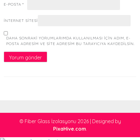
E-POSTA
*
İNTERNET SITESI
DAHA SONRAKI YORUMLARIMDA KULLANILMASI IÇIN ADIM, E-
POSTA ADRESIM VE SITE ADRESIM BU TARAYICIYA KAYDEDILSIN.
© Fiber Glass İzolasyonu 2026
|
Designed by
PixaHive.com
.