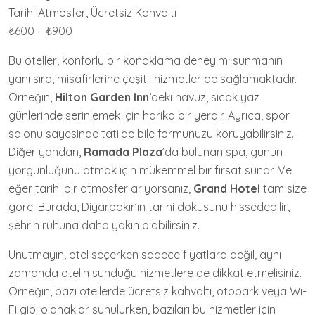
Tarihi Atmosfer, Ücretsiz Kahvaltı
₺600 – ₺900
Bu oteller, konforlu bir konaklama deneyimi sunmanın
yanı sıra, misafirlerine çeşitli hizmetler de sağlamaktadır.
Örneğin,
Hilton Garden Inn
‘deki havuz, sıcak yaz
günlerinde serinlemek için harika bir yerdir. Ayrıca, spor
salonu sayesinde tatilde bile formunuzu koruyabilirsiniz.
Diğer yandan,
Ramada Plaza
’da bulunan spa, günün
yorgunluğunu atmak için mükemmel bir fırsat sunar. Ve
eğer tarihi bir atmosfer arıyorsanız,
Grand Hotel
tam size
göre. Burada, Diyarbakır’ın tarihi dokusunu hissedebilir,
şehrin ruhuna daha yakın olabilirsiniz.
Unutmayın, otel seçerken sadece fiyatlara değil, aynı
zamanda otelin sunduğu hizmetlere de dikkat etmelisiniz.
Örneğin, bazı otellerde ücretsiz kahvaltı, otopark veya Wi-
Fi gibi olanaklar sunulurken, bazıları bu hizmetler için