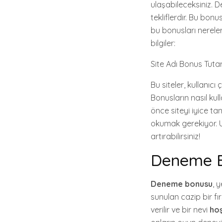
ulaşabileceksiniz. D
tekliflerdir. Bu bonu
bu bonusları nereler
bilgiler:
Site Adı Bonus Tuta
Bu siteler, kullanı
Bonusların nasıl ku
önce siteyi iyice t
okumak gerekiyor. 
artırabilirsiniz!
Deneme B
Deneme bonusu
, 
sunulan cazip bir fır
verilir ve bir nevi
hoş