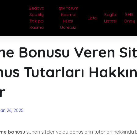
Bedava
Igtv Yorum
Spotify
Kasma
Sayfa
SMS
Liste
Takipçi
Hilesi
Listesi
Onay
Kasma
Ücretsiz
e Bonusu Veren Sit
nus Tutarları Hakkı
r
san 26, 2025
me bonusu
sunan siteler ve bu bonusların tutarları hakkında b