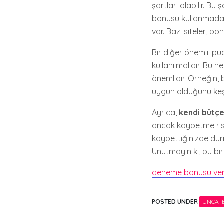
şartları olabilir. B
bonusu kullanmada
var. Bazı siteler, bon
Bir diğer önemli ip
kullanılmalıdır. Bu 
önemlidir. Örneğin,
uygun olduğunu keşf
Ayrıca,
kendi bütçen
ancak kaybetme ris
kaybettiğinizde dur
Unutmayın ki, bu bi
deneme bonusu vere
POSTED UNDER
UNCAT