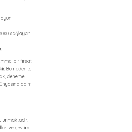
ş oyun
bonusu sağlayan
r.
mmel bir fırsat
r. Bu nedenle,
arak, deneme
 dünyasına adım
bulunmaktadır.
ları ve çevrim