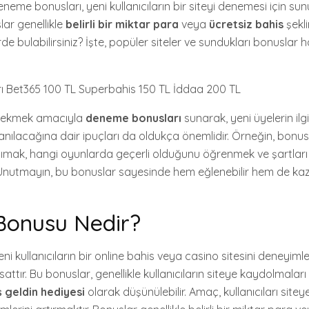
eneme bonusları, yeni kullanıcıların bir siteyi denemesi için su
slar genellikle
belirli bir miktar para
veya
ücretsiz bahis
şekli
de bulabilirsiniz? İşte, popüler siteler ve sundukları bonuslar 
rı Bet365 100 TL Superbahis 150 TL İddaa 200 TL
cı çekmek amacıyla
deneme bonusları
sunarak, yeni üyelerin ilg
llanılacağına dair ipuçları da oldukça önemlidir. Örneğin, bon
anımak, hangi oyunlarda geçerli olduğunu öğrenmek ve şartları 
Unutmayın, bu bonuslar sayesinde hem eğlenebilir hem de ka
onusu Nedir?
yeni kullanıcıların bir online bahis veya casino sitesini deneyimle
sattır. Bu bonuslar, genellikle kullanıcıların siteye kaydolmaları
 geldin hediyesi
olarak düşünülebilir. Amaç, kullanıcıları sit