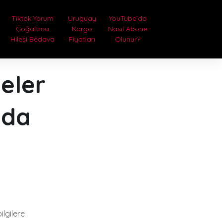
Tiktok Yorum
Uruguay
YouTube’da
Çoğaltma
Kargo
Nasıl Abone
Hilesi Bedava
Fiyatları
Olunur?
eler
nda
ilgilere