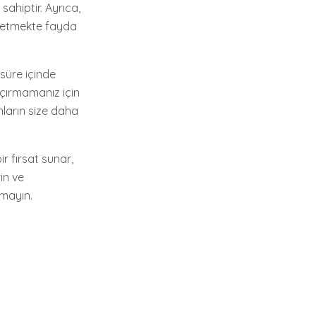
sahiptir. Ayrıca,
 etmekte fayda
 süre içinde
açırmamanız için
nların size daha
ir fırsat sunar,
in ve
tmayın.