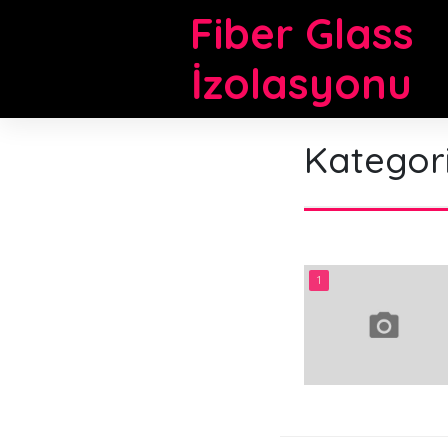
Skip
Fiber Glass
to
content
İzolasyonu
Kategor
1