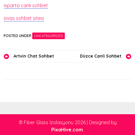
isparta canlı sohbet
sivas sohbet sitesi
POSTED UNDER
UNCATEGORIZED
Yazı
Artvin Chat Sohbet
Düzce Canli Sohbet
gezinmesi
© Fiber Glass İzolasyonu 2026
|
Designed by
PixaHive.com
.